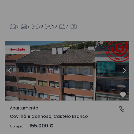
3
2
89
90
7
 - 18
Apartamento T2 Covilhã, Covilhã e Canhoso - 1497806 - 1
Ap
Novidade
Anterior
Segu
Favo
Apartamento
Covilhã e Canhoso, Castelo Branco
Covilhã e Canhoso, Castelo Branco
155.000 €
Comprar