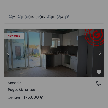
2
1
85
85
0
4
Moradia T2 Abrantes, Pego - 1575171 - 9
Mo
Novidade
Anterior
Segu
Favo
Moradia
Pego, Abrantes
Pego, Abrantes
175.000 €
Comprar