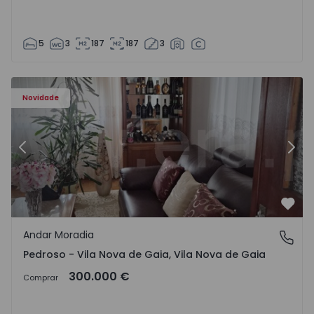
5
3
187
187
3
elo - 1575635 - 12
Andar Moradia T6 Vila Nova de Gaia, Pedroso e Seixezelo 
An
Novidade
Anterior
Segu
Favo
Andar Moradia
Pedroso - Vila Nova de Gaia, Vila Nova de Gaia
Pedroso - Vila Nova de Gaia, Vila Nova de Gaia
300.000 €
Comprar