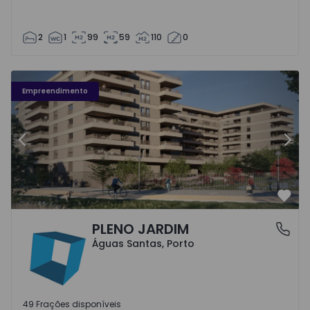
2
1
99
59
110
0
Fachada PLENO JARDIM - 3
Fa
Empreendimento
Anterior
Segu
Favo
PLENO JARDIM
Águas Santas, Porto
Águas Santas, Porto
49 Frações disponíveis