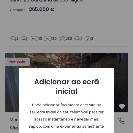
Santa Bárbara, Ilha de São Miguel
265.000 €
Comprar
2
1
110
120
280
1
2
Moradia Vila Real, São Tomé do Castelo e Justes - 1575189
Novidade
Adicionar ao ecrã
inicial
Pode adicionar facilmente este site ao
Favo
seu ecrã inicial do seu telemóvel para ter
acesso instantâneo e navegar mais
Moradia Rústica
São Tomé do Castelo e Justes, Vila Real
rápido, com uma experiência semelhante
São Tomé do Castelo e Justes, Vila Real