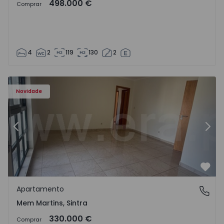
498.000 €
Comprar
4
2
119
130
2
8416 - 15
Apartamento T3 Sintra, Algueirão-Mem Martins - 1528416
Ap
Novidade
Anterior
Segu
Favo
Apartamento
Mem Martins, Sintra
Mem Martins, Sintra
330.000 €
Comprar