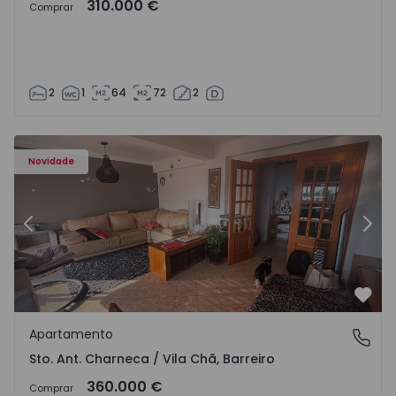
310.000 €
Comprar
2
1
64
72
2
 - 1573477 - 11
Apartamento T3 Barreiro, Santo António da Charneca - 1
Ap
Novidade
Anterior
Segu
Favo
Apartamento
Sto. Ant. Charneca / Vila Chã, Barreiro
Sto. Ant. Charneca / Vila Chã, Barreiro
360.000 €
Comprar