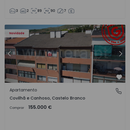
3
2
89
90
7
 - 18
Apartamento T2 Covilhã, Covilhã e Canhoso - 1497806 - 1
Ap
Novidade
Anterior
Segu
Favo
Apartamento
Covilhã e Canhoso, Castelo Branco
Covilhã e Canhoso, Castelo Branco
155.000 €
Comprar