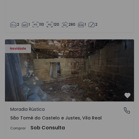
2
1
110
120
280
1
2
Moradia Vila Real, São Tomé do Castelo e Justes - 1575189
Novidade
Favo
Moradia Rústica
São Tomé do Castelo e Justes, Vila Real
São Tomé do Castelo e Justes, Vila Real
Sob Consulta
Comprar