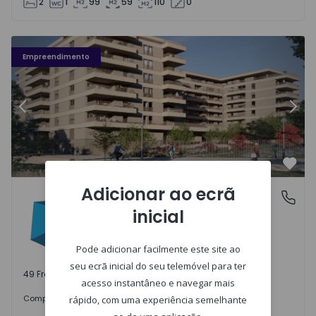
2
1
99
59
110
0
Fachada PLENO JARDIM - 3
Fa
Empreendimento
Anterior
Segu
Favo
Adicionar ao ecrã
PLENO JARDIM
Águas Santas, Porto
inicial
Águas Santas, Porto
Pode adicionar facilmente este site ao
seu ecrã inicial do seu telemóvel para ter
49 Frações disponíveis
acesso instantâneo e navegar mais
242.000 €
Comprar
desde
rápido, com uma experiência semelhante