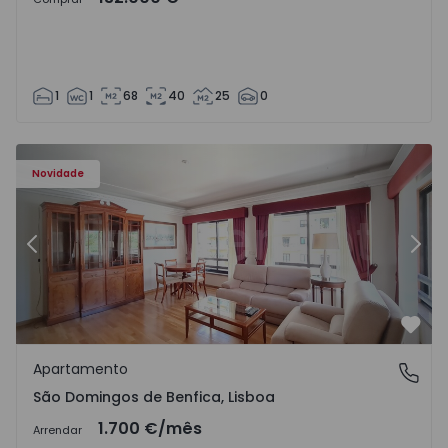
1
1
68
40
25
0
Novidade
Anterior
Segu
Favo
Apartamento
São Domingos de Benfica, Lisboa
São Domingos de Benfica, Lisboa
1.700 €
/mês
Arrendar