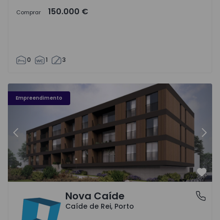
150.000 €
Comprar
0
1
3
Nova Caíde - 1
No
Empreendimento
Anterior
Segu
Favo
Nova Caíde
Caíde de Rei, Porto
Caíde de Rei, Porto