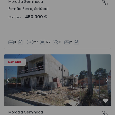
Moradia Geminada
Fernão Ferro, Setúbal
Fernão Ferro, Setúbal
450.000 €
Comprar
3
3
127
127
161
2
 - 1
Moradia Geminada T3 Seixal, Pinhal General - 1574940 - 2
Mo
Novidade
Anterior
Segu
Favo
Moradia Geminada
Pinhal General, Seixal