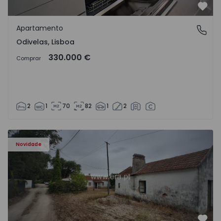
Favo
Apartamento
Odivelas, Lisboa
Odivelas, Lisboa
330.000 €
Comprar
2
1
70
82
1
2
Apartamento T3 Salvaterra de Magos, Marinhais - 157486
Novidade