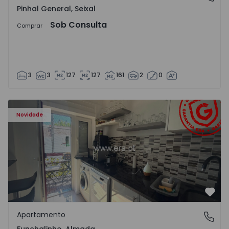
Pinhal General, Seixal
Sob Consulta
Comprar
3
3
127
127
161
2
0
Apartamento T5 Almada, Funchalinho - 1574997 - 1
Novidade
Favo
Apartamento
Funchalinho, Almada