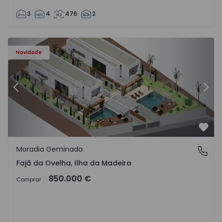
3
4
476
2
ha - 1574794 - 6
Moradia Geminada T3 Calheta (Madeira), Fajã da Ovelha -
Mo
Novidade
Anterior
Segu
Favo
Moradia Geminada
Fajã da Ovelha, Ilha da Madeira
Fajã da Ovelha, Ilha da Madeira
850.000 €
Comprar