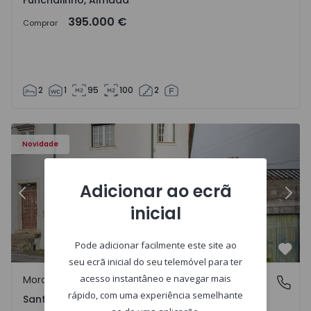
Funchalinho, Almada
395.000 €
Comprar
2
1
95
100
2
Novidade
Adicionar ao ecrã
Anterior
Segu
inicial
Pode adicionar facilmente este site ao
Favo
seu ecrã inicial do seu telemóvel para ter
acesso instantâneo e navegar mais
Moradia Geminada
Santa Clara e Castelo Viegas, Coimbra
rápido, com uma experiência semelhante
Santa Clara e Castelo Viegas, Coimbra