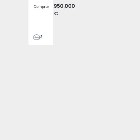
950.000
Comprar
€
3
4
476
574794 - 1
Ovelha - 1574794 - 3
), Fajã da Ovelha - 1574794 - 4
a (Madeira), Fajã da Ovelha - 1574794 - 5
a T3 Calheta (Madeira), Fajã da Ovelha - 1574794 - 6
ia Geminada T3 Calheta (Madeira), Fajã da Ovelha - 157479
2