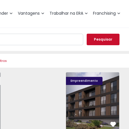
nder
Vantagens
Trabalhar na ERA
Franchising
Pesquisar
ltros
o T0 Paredes, Gandra - 1575265 - 1
Nova Caíde - 13
Nova Caíde - 1
Nova
Empreendimento
vorito
Favorit