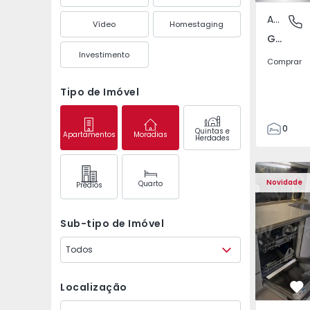
Apartamento
Gandra,
Vídeo
Homestaging
Gandra, Porto
Investimento
Comprar
Tipo de Imóvel
0
Quintas e
Apartamentos
Moradias
Herdades
1
3
Apartamento T2 Odive
Apartament
Novidade
Quarto
Prédios
Sub-tipo de Imóvel
Todos
Localização
Fa