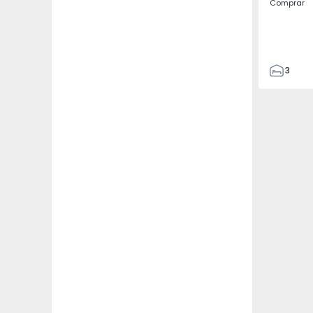
Comprar
3
4
433
2