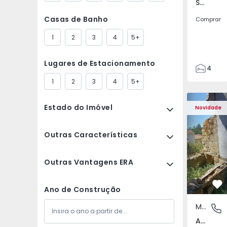
Santa Clara e Castelo Viegas, Coimbra
Casas de Banho
Comprar
1
2
3
4
5+
Lugares de Estacionamento
4
2
1
2
3
4
5+
150
Moradia T2 com Terr
Apartamen
165
Estado do Imóvel
Novidade
88
1
Outras Características
Outras Vantagens ERA
Fa
Ano de Construção
Moradia
Abrunho
Abrunhosa do Mato, Mangualde