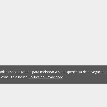
okies são utilizados para melhorar a sua experiência de navegação e
, consulte a nossa
Política de Privacidade
1
2
3
4
5
...
1074
Anterior
Seguint