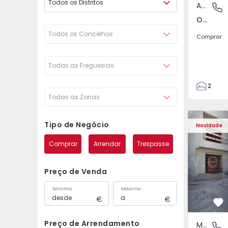
Todos os Distritos
Apartamento
Odivelas
Odivelas, Lisboa
Todos os Concelhos
Comprar
Todas as Freguesias
2
Todas as Zonas
1
70
Moradia Geminada T3 S
Moradia Ge
82
Tipo de Negócio
Novidade
1
Comprar
Arrendar
Trespasse
2
Preço de Venda
Mínimo
Máximo
Fa
Preço de Arrendamento
Moradia Geminada
Fernão F