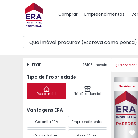
Mapa
Comprar
Empreendimentos
Ve
Filtrar
16105
imóveis
Esconder fi
Tipo de Propriedade
Apartament
Novidade
Residencial
Não Residencial
Vantagens ERA
Garantia ERA
Empreendimentos
Casa a Estrear
Visita Virtual
Fa