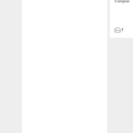
Comprar
7
3
122
186
2673
1