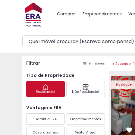
Mapa
Comprar
Empreendimentos
Ve
Filtrar
16119
imóveis
Esconder fi
Tipo de Propriedade
Apartamento T3 Póvoa 
Apartament
Novidade
Residencial
Não Residencial
Vantagens ERA
Garantia ERA
Empreendimentos
Casa a Estrear
Visita Virtual
Fa