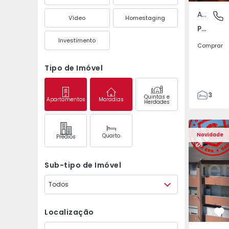
Apartamento
Póvoa de
Vídeo
Homestaging
Póvoa de Varzim, Beiriz e Argivai, Porto
Investimento
Comprar
Tipo de Imóvel
3
Quintas e
Apartamentos
Moradias
Herdades
3
138
Apartamento T2 Covil
Apartament
153
Novidade
Quarto
Prédios
2
Sub-tipo de Imóvel
Todos
Localização
Fa