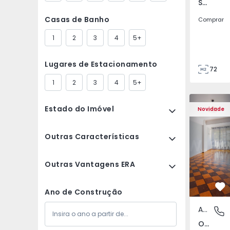
São Tomé do Castelo e Justes, Vila Real
Casas de Banho
Comprar
1
2
3
4
5+
Lugares de Estacionamento
72
85
1
2
3
4
5+
Apartamento T5 Lisboa
Apartament
Estado do Imóvel
Novidade
Outras Características
Outras Vantagens ERA
Fa
Ano de Construção
Apartamento
Olivais,
Olivais, Lisboa