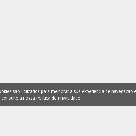
okies são utilizados para melhorar a sua experiência de navegação e
, consulte a nossa
Política de Privacidade
1
2
3
4
5
...
1075
Anterior
Seguint