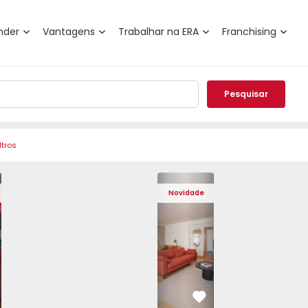
nder
Vantagens
Trabalhar na ERA
Franchising
Pesquisar
ltros
de Varzim, Póvoa de Varzim, Beiriz e Argivai - 1574602 - 2
o T3 Póvoa de Varzim, Póvoa de Varzim, Beiriz e Argivai - 
Apartamento T3 Póvoa de Varzim, Póvoa de Varzim, Beiriz e 
Apartamento T3 Póvoa de Varzim, Póvoa de Varzim
Apartamento T4 Cascais, São Domingos 
Apartamento T3 Póvoa de Varzim, Póvoa
Apartamento T4 Cascais, São
Apartamento T3 Póvoa de Va
Apartamento T4 Ca
Apartamento T3 
Apartam
Apart
Novidade
vorito
Favorito