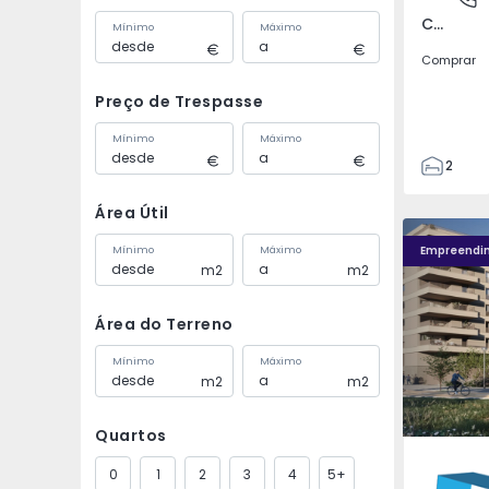
Covilhã e Canhoso, Castelo Branco
Mínimo
Máximo
Comprar
Preço de Trespasse
Mínimo
Máximo
2
1
Área Útil
85
Fachada PLENO JARDIM - 4
Fachada P
85
Empreendi
Mínimo
Máximo
m2
m2
0
4
Área do Terreno
Mínimo
Máximo
m2
m2
Quartos
Águas S
0
1
2
3
4
5+