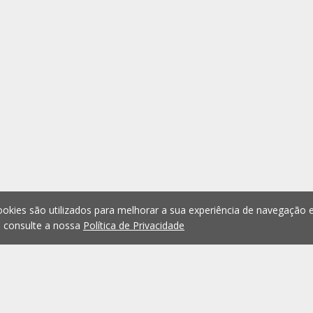
okies são utilizados para melhorar a sua experiência de navegação e
, consulte a nossa
Política de Privacidade
1
2
3
4
5
...
1076
Anterior
Seguint