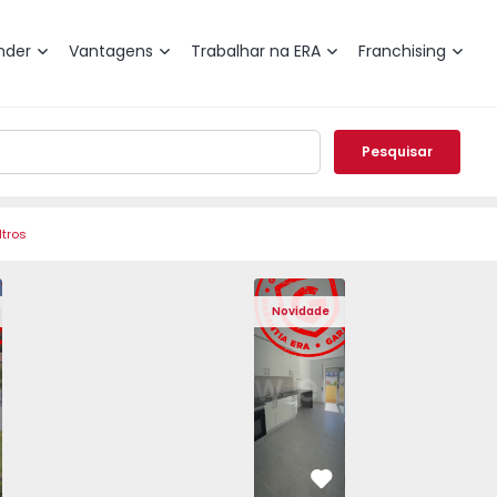
nder
Vantagens
Trabalhar na ERA
Franchising
Pesquisar
ltros
Angra do Heroísmo, São Mateus da Calheta - 1575310 - 40
eminada T3 Angra do Heroísmo, São Mateus da Calheta - 15
Moradia Geminada T3 Angra do Heroísmo, São Mateus da Ca
Moradia Geminada T3 Angra do Heroísmo, São Ma
Apartamento T2 Seixal, Amora - 1575805
Moradia Geminada T3 Angra do Heroís
Apartamento T2 Seixal, Amora
Moradia Geminada T3 Angra
Apartamento T2 Se
Moradia Geminad
Apartam
Mora
Novidade
vorito
Favorito