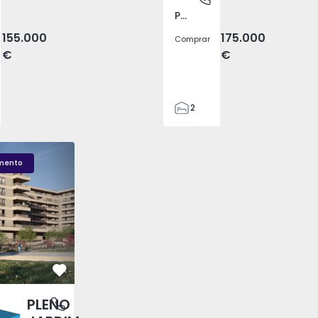
Pego, Abrantes
155.000
175.000
Comprar
€
€
2
1
99
LENO JARDIM - 3
Fachada PLENO JARDIM - 2
Sala T1 PLENO JARDI
59
mento
110
0
Favorito
PLENO
antas, Porto