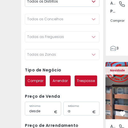
Todos os Distritos
Apartamento
Póvoa de
Póvoa de Varzim, Beiriz e Argivai, Porto
Todos os Concelhos
Comprar
Todas as Freguesias
3
Todas as Zonas
3
138
Apartamento T2 Covil
Apartament
153
Tipo de Negócio
Novidade
2
Comprar
Arrendar
Trespasse
Preço de Venda
Mínimo
Máximo
Fa
Preço de Arrendamento
Apartamento
Covilhã