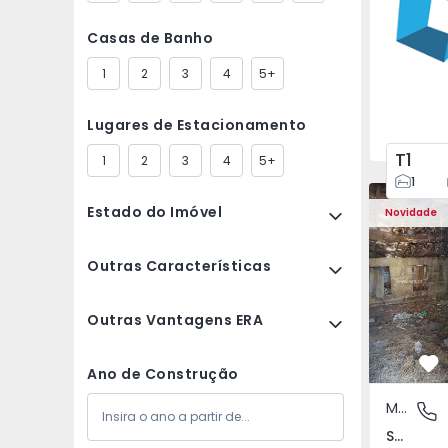
Casas de Banho
1
2
3
4
5+
Lugares de Estacionamento
T1
1
2
3
4
5+
1
Moradia Vi
Estado do Imóvel
Novidade
Outras Características
Outras Vantagens ERA
Fa
Ano de Construção
Moradia Rústica
São Tomé
São Tomé do Castelo e Justes, Vila Real