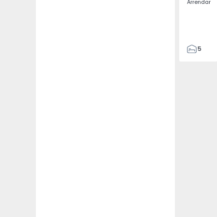
Arrendar
5
3
187
187
3