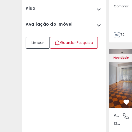
Comprar
Piso
Avaliação do Imóvel
72
85
Limpar
Guardar Pesquisa
Apartamento T5 Lisboa
Apartament
Novidade
Fa
Apartamento
Olivais,
Olivais, Lisboa