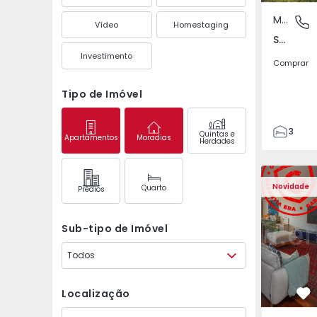
Moradia Geminada
São Mate
Vídeo
Homestaging
São Mateus da Calheta, Ilha Terceira
Investimento
Comprar
Tipo de Imóvel
3
Quintas e
Apartamentos
Moradias
Herdades
3
149
Apartamento T3 Póvoa 
Apartament
226
Novidade
Quarto
Prédios
2
Sub-tipo de Imóvel
Todos
Localização
Fa