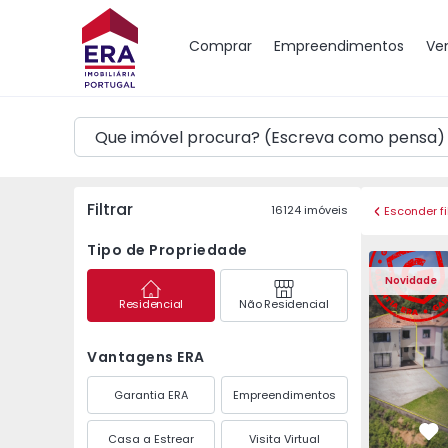
Mapa
Comprar
Empreendimentos
Ve
Filtrar
16124
imóveis
Esconder fi
Tipo de Propriedade
Moradia Geminada T3 
Moradia G
Novidade
Residencial
Não Residencial
Vantagens ERA
Garantia ERA
Empreendimentos
Casa a Estrear
Visita Virtual
Fa