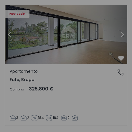
Novidade
Anterior
Segu
Favo
Apartamento
Fafe, Braga
Fafe, Braga
325.800 €
Comprar
3
2
184
184
2