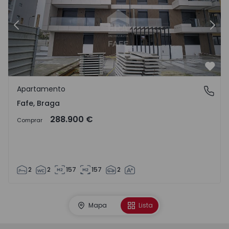
Anterior
Segu
Favo
Apartamento
Fafe, Braga
Fafe, Braga
288.900 €
Comprar
2
2
157
157
2
Mapa
Lista