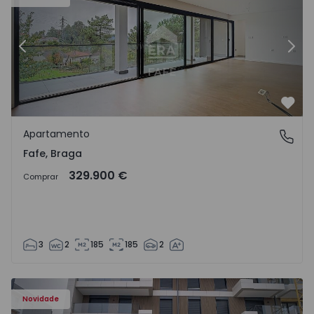
Anterior
Segu
Favo
Apartamento
Fafe, Braga
Fafe, Braga
329.900 €
Comprar
3
2
185
185
2
Novidade