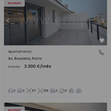
Novidade
Anterior
Segu
Favo
Apartamento
Av. Boavista, Porto
Av. Boavista, Porto
2.300 €
/mês
Arrendar
2
2
67
109
2
5
Novidade