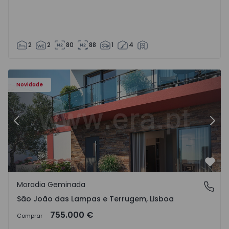
2
2
80
88
1
4
Novidade
Anterior
Segu
Favo
Moradia Geminada
São João das Lampas e Terrugem, Lisboa
São João das Lampas e Terrugem, Lisboa
755.000 €
Comprar