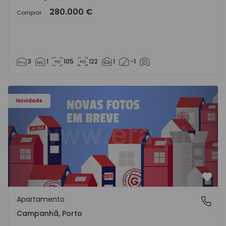
280.000 €
Comprar
3
1
105
122
1
-1
Apartamento T3 Porto, Campanhã - 1575504 - 1
Novidade
Favo
Apartamento
Campanhã, Porto
Campanhã, Porto