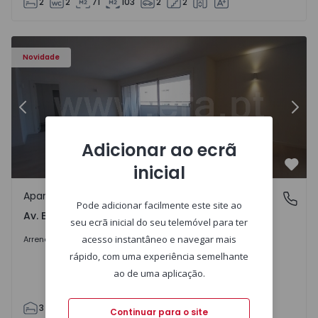
2
2
71
103
2
2
Apartamento T3 Porto, Av. Boavista - 1575472 - 5
Ap
Novidade
Anterior
Segu
Adicionar ao ecrã
inicial
Favo
Apartamento
Av. Boavista, Porto
Pode adicionar facilmente este site ao
Av. Boavista, Porto
seu ecrã inicial do seu telemóvel para ter
2.300 €
/mês
acesso instantâneo e navegar mais
Arrendar
rápido, com uma experiência semelhante
ao de uma aplicação.
3
2
132
142
2
4
Continuar para o site