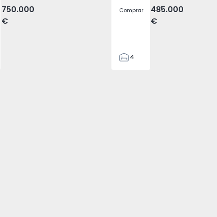
750.000
485.000
Comprar
€
€
4
4
187
382
1493
2