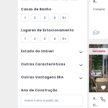
Arcozelo, Porto
Casas de Banho
Comprar
1
2
3
4
5+
Lugares de Estacionamento
1
2
1
2
3
4
5+
73
Apartamento T3 Oeira
Apartament
81
Estado do Imóvel
Novidade
1
2
Outras Características
Outras Vantagens ERA
Fa
Ano de Construção
Apartamento
Carnaxid
Carnaxide e Queijas, Lisboa