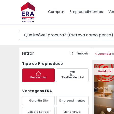
Mapa
Comprar
Empreendimentos
Ve
Filtrar
16111
imóveis
Esconder fi
Tipo de Propriedade
Apartamento T2 Amado
Apartament
Novidade
Residencial
Não Residencial
Vantagens ERA
Garantia ERA
Empreendimentos
Casa a Estrear
Visita Virtual
Fa