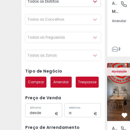
Todos os Distritos
Apartamento
Montijo 
Montijo e Afonsoeiro, Setúbal
Todos os Concelhos
Arrendar
Todas as Freguesias
2
Todas as Zonas
1
70
Apartamento T1 Louri
Apartament
81
Tipo de Negócio
Novidade
0
Comprar
Arrendar
Trespasse
Preço de Venda
Mínimo
Máximo
Fa
Preço de Arrendamento
Apartamento
Vimeiro,