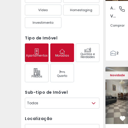
Apartamento
Venteira
Vídeo
Homestaging
Venteira, Lisboa
Investimento
Comprar
Tipo de Imóvel
2
Quintas e
Apartamentos
Moradias
Herdades
2
72
Apartamento T2 Monti
Apartament
93
Novidade
Quarto
Prédios
1
Sub-tipo de Imóvel
Todos
Localização
Fa