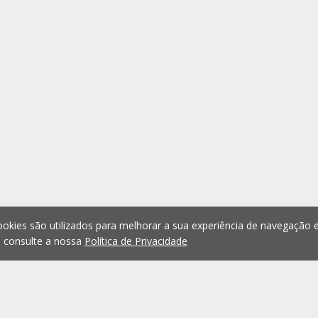
okies são utilizados para melhorar a sua experiência de navegação e
, consulte a nossa
Política de Privacidade
1
2
3
4
5
...
1075
Anterior
Seguint