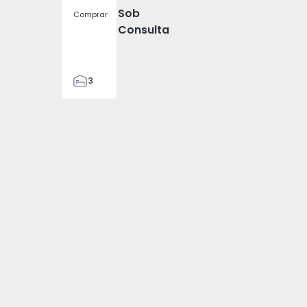
Sob
Comprar
Consulta
3
2
131
131
2
2