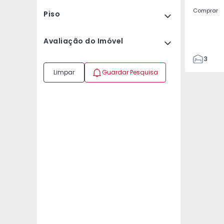
Comprar
Piso
Avaliação do Imóvel
3
3
Limpar
Guardar Pesquisa
155
262
2
0