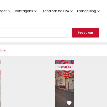
nder
Vantagens
Trabalhar na ERA
Franchising
Pesquisar
ltros
ra, Venteira - 1575182 - 4
o T2 Amadora, Venteira - 1575182 - 15
Apartamento T2 Amadora, Venteira - 1575182 - 8
Apartamento T2 Amadora, Venteira - 1575182 - 
Moradia T2 Ponta Delgada, Santa Bárbar
Apartamento T2 Amadora, Venteira - 
Moradia T2 Ponta Delgada, S
Apartamento T2 Amadora, V
Moradia T2 Ponta 
Apartamento T2 
Moradia
Apar
Novidade
vorito
Favorito