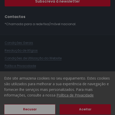
Subscreva à newsletter
Contactos
*Chamada para a rede fixa/móvel nacional.
Condições Gerais
Resolução de litígios
Condições de Utilização do Website
Política Privacidade
Livro Reclamações
Este site armazena cookies no seu equipamento. Estes cookies
Canal de Denúncias
são utilizados para melhorar a sua experiência de navegação e
fornecer-lhe serviços mais personalizados. Para mais
© 2026 ERA Portugal
informações, consulte a nossa
Política de Privacidade
Recusar
Aceitar