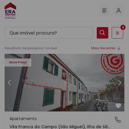
Inic
Menu
4
Filtros
Resultado de pesquisa
:
1
imóvel
Mais Recentes
 Campo (São Miguel) - 1552081 - 33
Apartamento T1 Vila Franca do Campo, Vila Franca do Cam
Ap
Novo Preço
Anterior
Segu
Favo
Apartamento
Vila Franca do Campo (São Miguel), Ilha de São Miguel
Vila Franca do Campo (São Miguel), Ilha de São Miguel