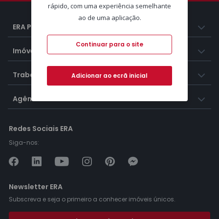
rápido, com uma experiência semelhante
ao de uma aplicação.
ERA Portugal
Continuar para o site
Imóveis
Trabalhar na ERA
Adicionar ao ecrã inicial
Agências ERA
Redes Sociais ERA
Siga-nos:
Newsletter ERA
Subscreva e seja o primeiro a conhecer imóveis únicos.