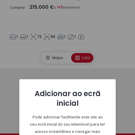
215.000 €
14%
Comprar
250.000 €
1
1
73
68
1
1
Mapa
Lista
Homepage
Adicionar ao ecrã
inicial
Pode adicionar facilmente este site ao
seu ecrã inicial do seu telemóvel para ter
acesso instantâneo e navegar mais