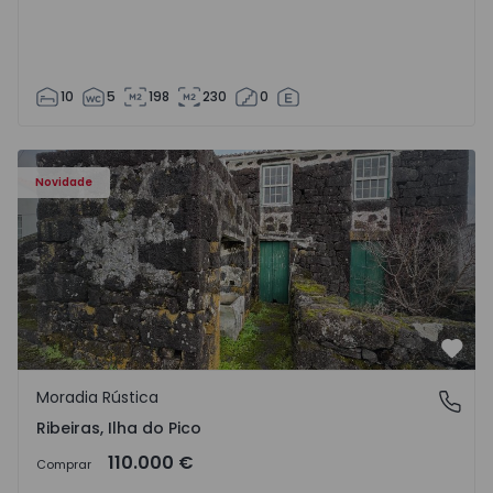
10
5
198
230
0
Moradia Rústica T2 Lajes do Pico, Ribeiras - 1575372 - 1
Novidade
Favo
Moradia Rústica
Ribeiras, Ilha do Pico
Ribeiras, Ilha do Pico
110.000 €
Comprar