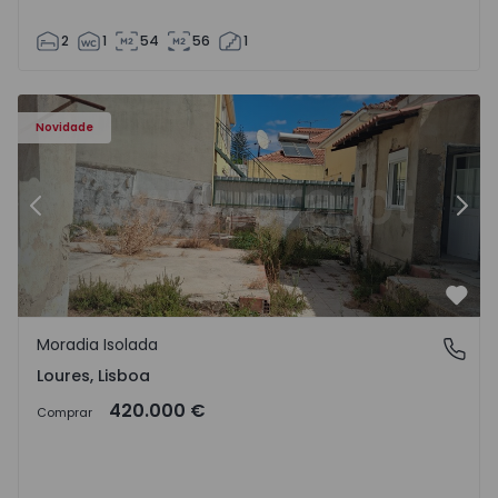
2
1
54
56
1
Moradia Isolada T3 Loures - 1574853 - 19
Mo
Novidade
Anterior
Segu
Favo
Moradia Isolada
Loures, Lisboa
Loures, Lisboa
420.000 €
Comprar