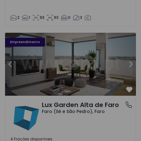
2
1
93
93
0
3
Empreendimento
Anterior
Segu
Favo
Lux Garden Alta de Faro
Faro (Sé e São Pedro), Faro
Faro (Sé e São Pedro), Faro
4 Frações disponíveis