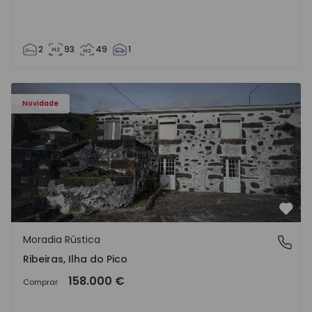
2
93
49
1
Moradia Rústica T4 Lajes do Pico, Ribeiras - 1575370 - 1
Novidade
Favo
Moradia Rústica
Ribeiras, Ilha do Pico
Ribeiras, Ilha do Pico
158.000 €
Comprar