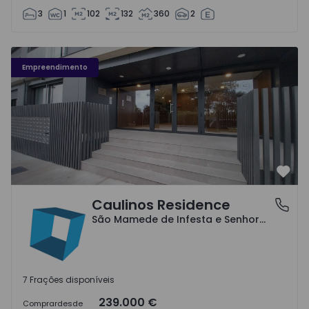
3
1
102
132
360
2
Caulinos Residence - 1
Empreendimento
Favo
Caulinos Residence
São Mamede de Infesta e Senhora da Hora, Porto
São Mamede de Infesta e Senhora da Hora, Porto
7 Frações disponíveis
239.000 €
Comprar
desde