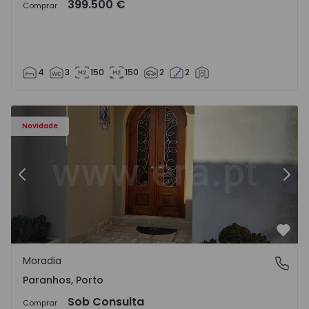
399.500 €
Comprar
4
3
150
150
2
2
Moradia T10 Porto, Paranhos - 1572292 - 12
Mo
Novidade
Anterior
Segu
Favo
Moradia
Paranhos, Porto
Paranhos, Porto
Sob Consulta
Comprar