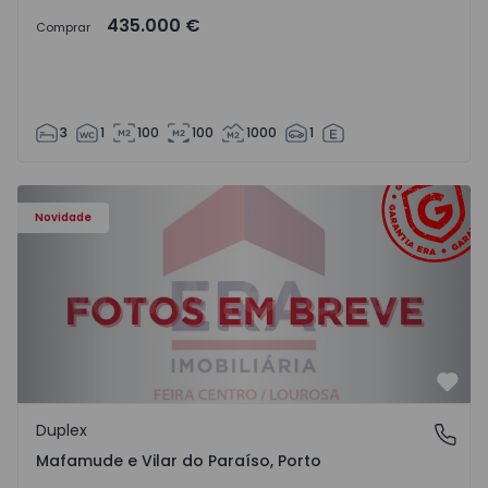
435.000 €
Comprar
3
1
100
100
1000
1
Duplex T4 Vila Nova de Gaia, Mafamude e Vilar do Paraíso
Novidade
Favo
Duplex
Mafamude e Vilar do Paraíso, Porto
Mafamude e Vilar do Paraíso, Porto