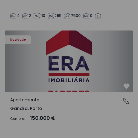
4
2
110
295
7500
0
Apartamento T0 Paredes, Gandra - 1575265 - 1
Novidade
Favo
Apartamento
Gandra, Porto
Gandra, Porto
150.000 €
Comprar