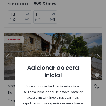
900 €
/mês
Arrendar
desde
T0
T1
x
4
x
3
0
1
1
1
- 1560495 - 9
Moradia T2 Viana do Castelo, Barroselas e Carvoeiro - 15
Mo
Novidade
Anterior
Segu
Adicionar ao ecrã
inicial
Favo
Moradia
Pode adicionar facilmente este site ao
Barroselas e Carvoeiro, Viana do Castelo
seu ecrã inicial do seu telemóvel para ter
Barroselas e Carvoeiro, Viana do Castelo
acesso instantâneo e navegar mais
285.000 €
Comprar
rápido, com uma experiência semelhante