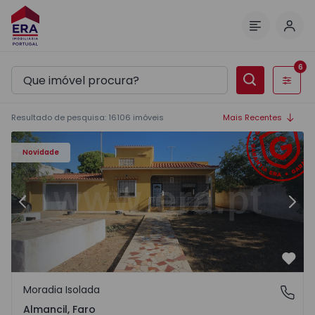
Inic
Menu
6
Filtros
Resultado de pesquisa
:
16106
imóveis
Mais Recentes
Novidade
Anterior
Segu
Favo
Moradia Isolada
Almancil, Faro
Almancil, Faro