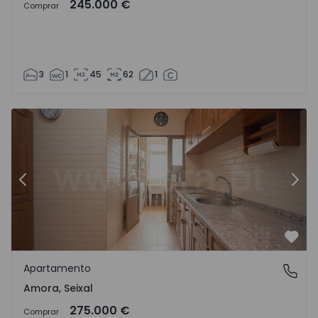
245.000 €
Comprar
3
1
45
62
1
Apartamento T3 Seixal, Amora - 1562430 - 20
Ap
Anterior
Segu
Favo
Apartamento
Amora, Seixal
Amora, Seixal
275.000 €
Comprar