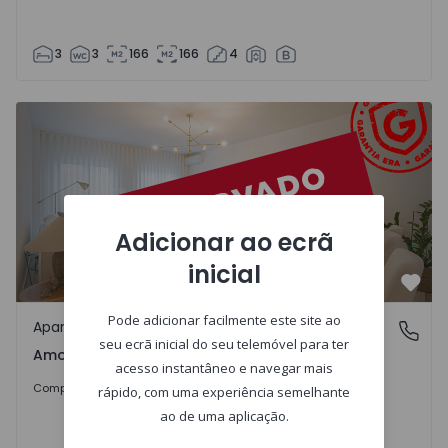
3
3
166
166
4
Apartamento T2 Seixal, Amora - 1537013 - 16
Adicionar ao ecrã
inicial
Favo
Pode adicionar facilmente este site ao
Apartamento
Amora, Seixal
seu ecrã inicial do seu telemóvel para ter
Amora, Seixal
acesso instantâneo e navegar mais
365.000 €
Comprar
rápido, com uma experiência semelhante
ao de uma aplicação.