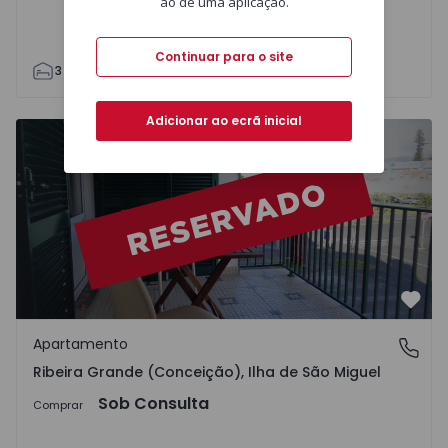
ao de uma aplicação.
Continuar para o site
3
1
98
98
0
Adicionar ao ecrã inicial
Apartamento T2 Ribeira Grande, Ribeira Grande - 817404 
Favo
Apartamento
Ribeira Grande (Conceição), Ilha de São Miguel
Ribeira Grande (Conceição), Ilha de São Miguel
Sob Consulta
Comprar