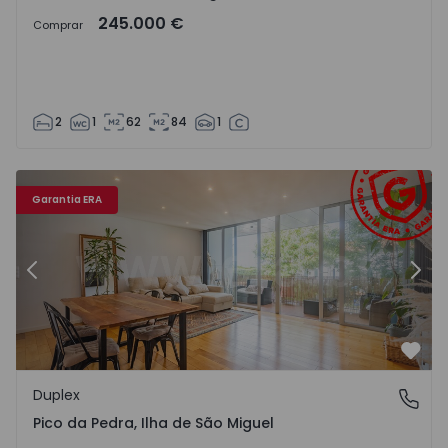
245.000 €
Comprar
2
1
62
84
1
44
Duplex T3 Ribeira Grande, Pico da Pedra - 1505115 - 6
Du
Garantia ERA
Anterior
Segu
Favo
Duplex
Pico da Pedra, Ilha de São Miguel
Pico da Pedra, Ilha de São Miguel