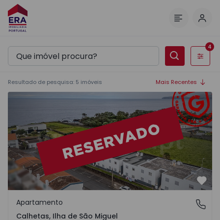
Inic
Menu
4
Filtros
Resultado de pesquisa
:
5
imóveis
Mais Recentes
Apartamento T2 Ribeira Grande, Calhetas - 1562735 - 35
Favo
Apartamento
Calhetas, Ilha de São Miguel
Calhetas, Ilha de São Miguel