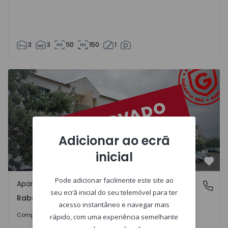
3
3
110
150
1
Apartamento T3 Ribeira Grande, Rabo de Peixe - 1252980 
Adicionar ao ecrã
inicial
Favo
Pode adicionar facilmente este site ao
Apartamento
Rabo de Peixe, Ilha de São Miguel
seu ecrã inicial do seu telemóvel para ter
Rabo de Peixe, Ilha de São Miguel
acesso instantâneo e navegar mais
Sob Consulta
Comprar
rápido, com uma experiência semelhante