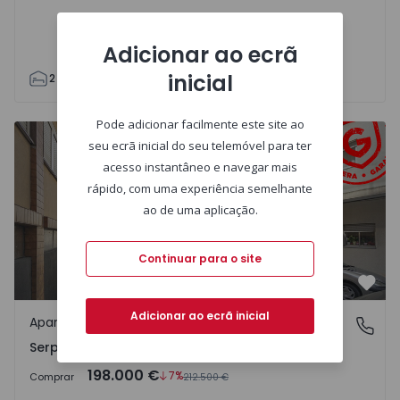
Adicionar ao ecrã
inicial
2
1
70
70
1
3
Pode adicionar facilmente este site ao
Apartamento T4 Porto, Serpa Pinto - 1096174 - 3
seu ecrã inicial do seu telemóvel para ter
acesso instantâneo e navegar mais
rápido, com uma experiência semelhante
ao de uma aplicação.
Continuar para o site
Favo
Adicionar ao ecrã inicial
Apartamento
Serpa Pinto, Porto
Serpa Pinto, Porto
198.000 €
7%
Comprar
212.500 €