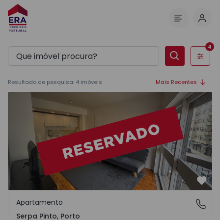
Inic
Menu
4
Filtros
Resultado de pesquisa
:
4
imóveis
Mais Recentes
Apartamento T1 Porto, Serpa Pinto - 1548685 - 1
Favo
Apartamento
Serpa Pinto, Porto
Serpa Pinto, Porto