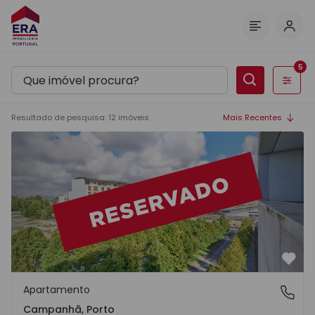
Inic
Menu
5
Filtros
Resultado de pesquisa
:
12
imóveis
Mais Recentes
Favo
Apartamento
Campanhã, Porto
Campanhã, Porto