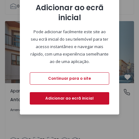
Adicionar ao ecrã
0
1
25
25
1
inicial
Apartamento T2 Porto, Antas - 1437140 - 3
Pode adicionar facilmente este site ao
seu ecrã inicial do seu telemóvel para ter
acesso instantâneo e navegar mais
rápido, com uma experiência semelhante
ao de uma aplicação.
Continuar para o site
Favo
Apartamento
Antas, Porto
Adicionar ao ecrã inicial
Antas, Porto
1.100 €
/mês
Arrendar