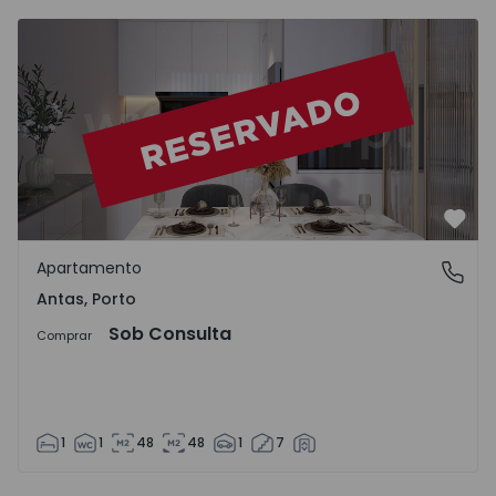
Favo
Apartamento
Antas, Porto
Antas, Porto
Sob Consulta
Comprar
1
1
48
48
1
7