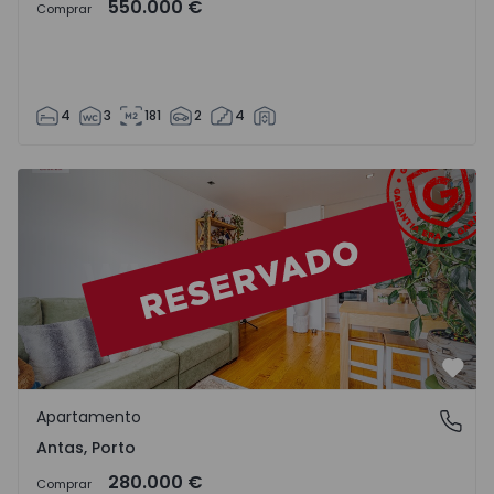
550.000 €
Comprar
4
3
181
2
4
Apartamento T2 Porto, Antas - 1533386 - 14
Favo
Apartamento
Antas, Porto
Antas, Porto
280.000 €
Comprar