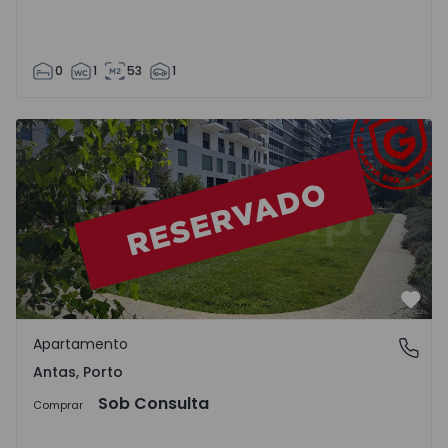
0
1
53
1
Apartamento T1 Porto, Campanhã - 1507099 - 9
Favo
Apartamento
Antas, Porto
Antas, Porto
Sob Consulta
Comprar