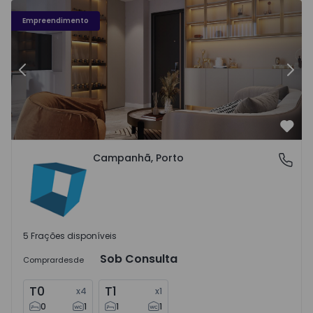
NOBEL 41-85 - 23
NO
Empreendimento
Anterior
Segu
Favo
Campanhã, Porto
Campanhã, Porto
5 Frações disponíveis
Sob Consulta
Comprar
desde
T0
T1
x
4
x
1
0
1
1
1