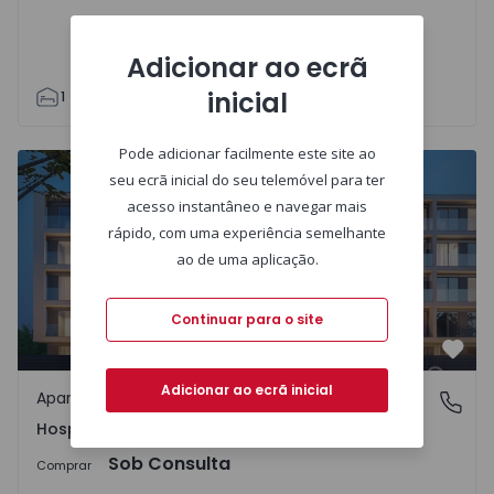
Adicionar ao ecrã
inicial
1
1
62
62
1
1
Pode adicionar facilmente este site ao
Apartamento T1 Maia, Hospital S. João - 1418014 - 5
seu ecrã inicial do seu telemóvel para ter
acesso instantâneo e navegar mais
rápido, com uma experiência semelhante
ao de uma aplicação.
Continuar para o site
Favo
Adicionar ao ecrã inicial
Apartamento
Hospital S. João, Maia
Hospital S. João, Maia
Sob Consulta
Comprar