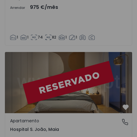
975 €
/mês
Arrendar
1
1
74
82
1
1
Favo
Apartamento
Hospital S. João, Maia
Hospital S. João, Maia