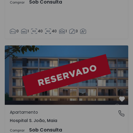
Sob Consulta
Comprar
0
1
40
40
1
3
Apartamento T1 Maia, Hospital S. João - 1418002 - 1
Favo
Apartamento
Hospital S. João, Maia
Hospital S. João, Maia
Sob Consulta
Comprar