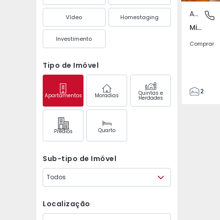
Apartamento
Milheiró
Vídeo
Homestaging
Milheirós, Porto
Investimento
Comprar
Tipo de Imóvel
2
Quintas e
Apartamentos
Moradias
Herdades
2
108
129
Quarto
Prédios
1
1
Sub-tipo de Imóvel
Todos
Localização