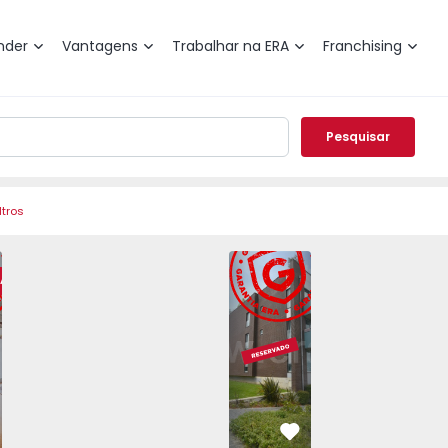
nder
Vantagens
Trabalhar na ERA
Franchising
Pesquisar
ltros
 Milheirós - 1567755 - 21
o T2 Maia, Milheirós - 1567755 - 2
Apartamento T2 Maia, Milheirós - 1567755 - 3
Apartamento T2 Maia, Milheirós - 1567755 - 4
Apartamento T2 Maia, Milheirós - 156
Apartamento T2 com Luxo Mai
Apartamento T2 Maia, Milh
Apartamento T2 
Apart
RA
vorito
Favorito