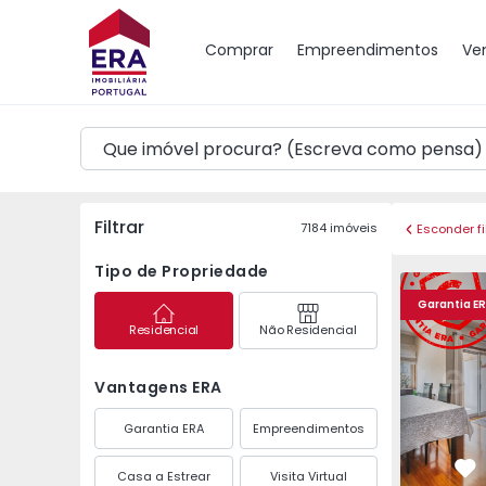
Mapa
Comprar
Empreendimentos
Ve
Filtrar
7184
imóveis
Esconder fi
Tipo de Propriedade
Apartamento T2 Maia,
Apartament
Garantia E
Residencial
Não Residencial
Vantagens ERA
Garantia ERA
Empreendimentos
Casa a Estrear
Visita Virtual
Fa