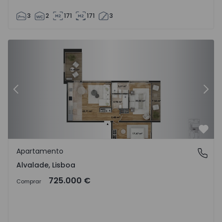
3
2
171
171
3
Apartamento T2 Lisboa, Alvalade - 1510381 - 18
Ap
Anterior
Segu
Favo
Apartamento
Alvalade, Lisboa
Alvalade, Lisboa
725.000 €
Comprar