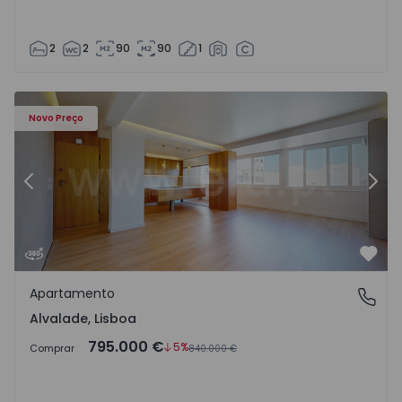
2
2
90
90
1
Apartamento T3 Lisboa, Alvalade - 1527713 - 2
Ap
Novo Preço
Anterior
Segu
Favo
Apartamento
Alvalade, Lisboa
Alvalade, Lisboa
795.000 €
5%
Comprar
840.000 €