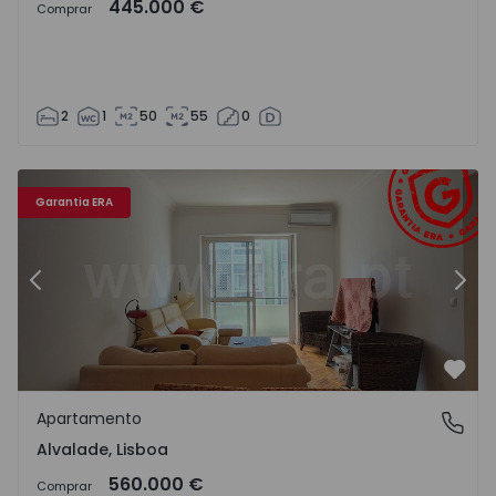
445.000 €
Comprar
2
1
50
55
0
Apartamento T2 Lisboa, Alvalade - 1533562 - 15
Ap
Garantia ERA
Anterior
Segu
Favo
Apartamento
Alvalade, Lisboa
Alvalade, Lisboa
560.000 €
Comprar