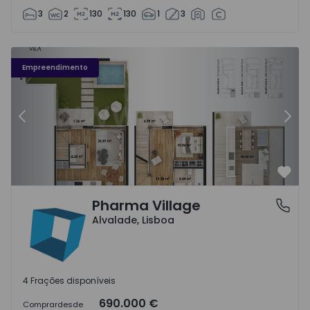
3
2
130
130
1
3
Apartamento T1 Lisboa, Alvalade - 1510379 - 1
Ap
Empreendimento
Anterior
Segu
Favo
Pharma Village
Alvalade, Lisboa
Alvalade, Lisboa
4 Frações disponíveis
690.000 €
Comprar
desde