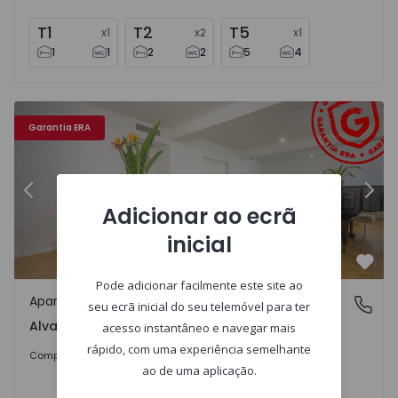
T1
T2
T5
x
1
x
2
x
1
1
1
2
2
5
4
32 - 23
Apartamento T5 com Terraço Lisboa, Alvalade - 1494232 -
Ap
Garantia ERA
Anterior
Segu
Adicionar ao ecrã
inicial
Favo
Pode adicionar facilmente este site ao
Apartamento
Alvalade, Lisboa
seu ecrã inicial do seu telemóvel para ter
Alvalade, Lisboa
acesso instantâneo e navegar mais
rápido, com uma experiência semelhante
1.550.000 €
Comprar
ao de uma aplicação.