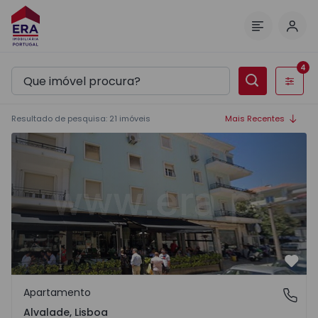
Inic
Menu
4
Filtros
Resultado de pesquisa
:
21
imóveis
Mais Recentes
Apartamento T4 Lisboa, Alvalade - 1570484 - 1
Favo
Apartamento
Alvalade, Lisboa
Alvalade, Lisboa