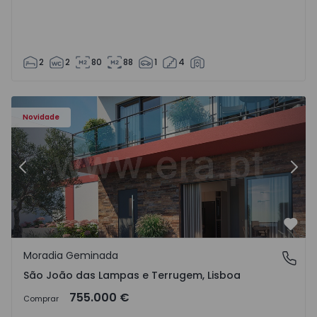
2
2
80
88
1
4
Novidade
Anterior
Segu
Favo
Moradia Geminada
São João das Lampas e Terrugem, Lisboa
São João das Lampas e Terrugem, Lisboa
755.000 €
Comprar