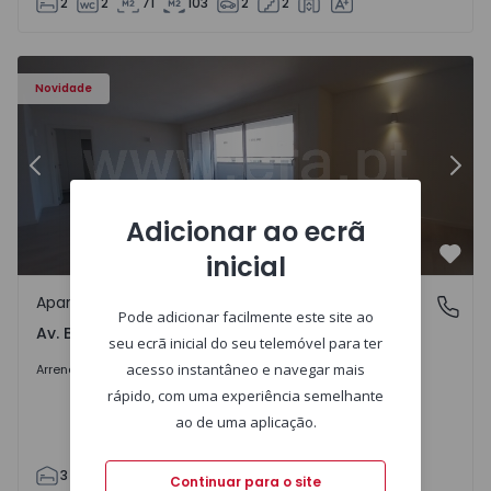
2
2
71
103
2
2
Apartamento T3 Porto, Av. Boavista - 1575472 - 5
Ap
Novidade
Anterior
Segu
Adicionar ao ecrã
inicial
Favo
Apartamento
Av. Boavista, Porto
Pode adicionar facilmente este site ao
Av. Boavista, Porto
seu ecrã inicial do seu telemóvel para ter
2.300 €
/mês
acesso instantâneo e navegar mais
Arrendar
rápido, com uma experiência semelhante
ao de uma aplicação.
3
2
132
142
2
4
Continuar para o site