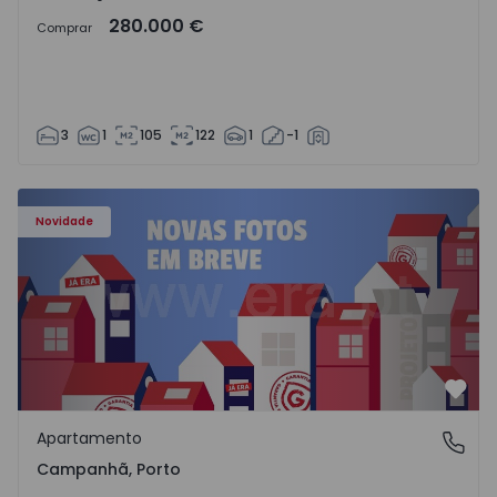
280.000 €
Comprar
3
1
105
122
1
-1
Apartamento T3 Porto, Campanhã - 1575504 - 1
Novidade
Favo
Apartamento
Campanhã, Porto
Campanhã, Porto