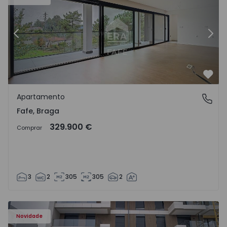
Anterior
Segu
Favo
Apartamento
Fafe, Braga
Fafe, Braga
329.900 €
Comprar
3
2
305
305
2
Novidade