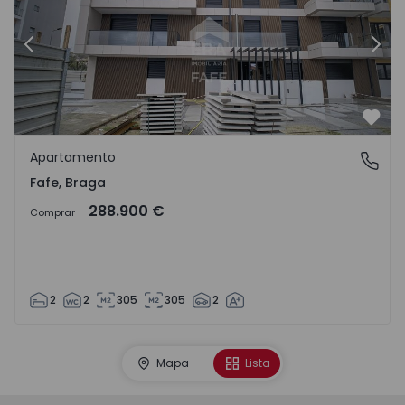
Anterior
Segu
Favo
Apartamento
Fafe, Braga
Fafe, Braga
288.900 €
Comprar
2
2
305
305
2
Mapa
Lista