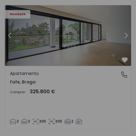
Novidade
Anterior
Segu
Favo
Apartamento
Fafe, Braga
Fafe, Braga
325.800 €
Comprar
3
2
305
305
2