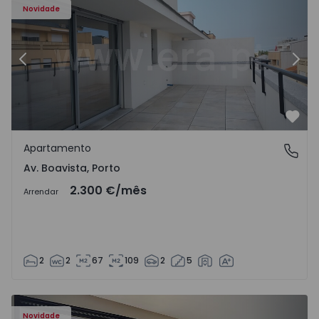
Novidade
Anterior
Segu
Favo
Apartamento
Av. Boavista, Porto
Av. Boavista, Porto
2.300 €
/mês
Arrendar
2
2
67
109
2
5
Novidade