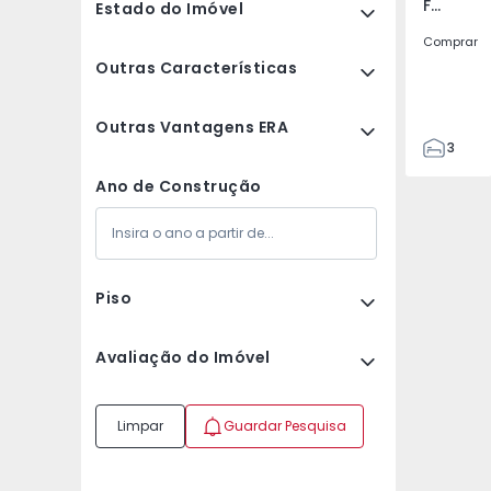
Fundão, Fundão
Estado do Imóvel
Comprar
Outras Características
Outras Vantagens ERA
3
2
Ano de Construção
125
125
1
Piso
Avaliação do Imóvel
Limpar
Guardar Pesquisa