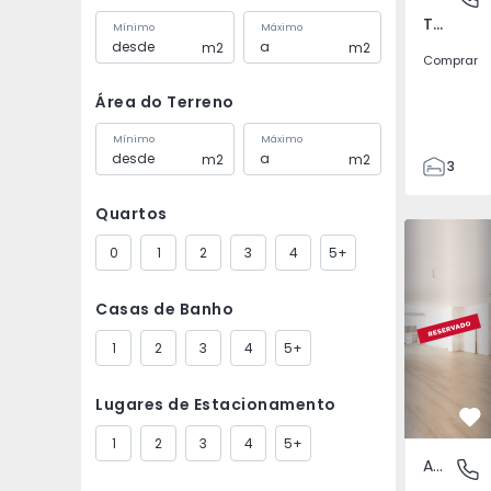
Telhado, Castelo Branco
Mínimo
Máximo
m2
m2
Comprar
Área do Terreno
Mínimo
Máximo
m2
m2
3
2
Quartos
109
Apartamen
109
0
1
2
3
4
5+
2
1
Casas de Banho
1
2
3
4
5+
Lugares de Estacionamento
Fa
1
2
3
4
5+
Apartamento
Fundão,