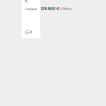
Fundão, Valverde, Donas, Aldeia de Joanes e Aldeia Nova do Cabo, Castelo Branco
129.900 €
11%
Comprar
145.900 €
2
2
70
70
2
2