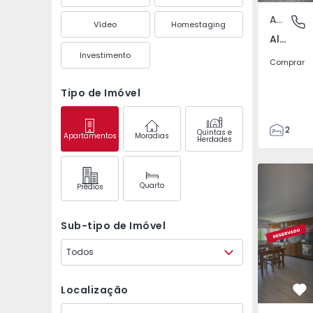
Apartamento
Aldeia d
Vídeo
Homestaging
Aldeia de Joanes, Fundão
Investimento
Comprar
Tipo de Imóvel
2
Quintas e
Apartamentos
Moradias
Herdades
1
68
Apartament
68
Quarto
Prédios
0
0
Sub-tipo de Imóvel
Todos
Localização
Fa