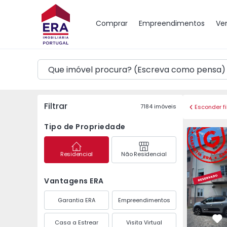
Mapa
Comprar
Empreendimentos
Ve
Filtrar
7184
imóveis
Esconder fi
Tipo de Propriedade
Apartament
Residencial
Não Residencial
Vantagens ERA
Garantia ERA
Empreendimentos
Casa a Estrear
Visita Virtual
Fa