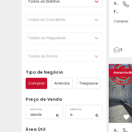
Todos os Distritos
Apartamento
Fundão,
Fundão, Fundão
Todos os Concelhos
Comprar
Todas as Freguesias
3
Todas as Zonas
2
117
Apartamento T3 Fundã
Apartamen
117
Tipo de Negócio
Garantia E
1
Comprar
Arrendar
Trespasse
2
Preço de Venda
Mínimo
Máximo
Fa
Área Útil
Apartamento
Telhado