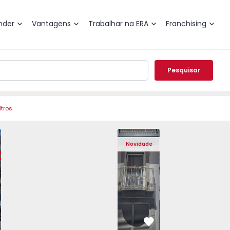
nder
Vantagens
Trabalhar na ERA
Franchising
Pesquisar
ltros
o T2 Fundão, Aldeia de Joanes - 1570440 - 1
Apartamento T1 Fundão, Fundão - 15683
Apartamento T1 Fundão, Fund
Apartamento T1 Fu
Apartam
Novidade
vorito
Favorito