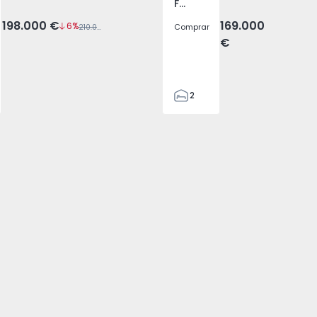
Fundão, Fundão
198.000 €
169.000
6%
Comprar
210.000 €
€
2
1
90
90
0