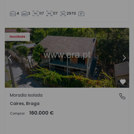
4
2
117
117
2970
Moradia T4 Amares, Caires - 1575619 - 1
Mo
Novidade
Anterior
Segu
Favo
Moradia Isolada
Caires, Braga
Caires, Braga
160.000 €
Comprar