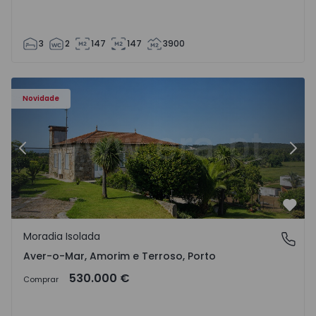
3
2
147
147
3900
m e Terroso - 1575815 - 10
Moradia Isolada Póvoa de Varzim, Aver-o-Mar, Amorim e 
Mo
Novidade
Anterior
Segu
Favo
Moradia Isolada
Aver-o-Mar, Amorim e Terroso, Porto
Aver-o-Mar, Amorim e Terroso, Porto
530.000 €
Comprar