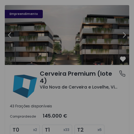
Cerveira Premium (lote 4) - 1
Ce
Empreendimento
Anterior
Segu
Favo
Cerveira Premium (lote
Vila Nova de Cerveira e Lovelhe, Viana do Castelo
4)
Vila Nova de Cerveira e Lovelhe, Viana do Castelo
43 Frações disponíveis
145.000 €
Comprar
desde
T0
T1
T2
x
2
x
33
x
6