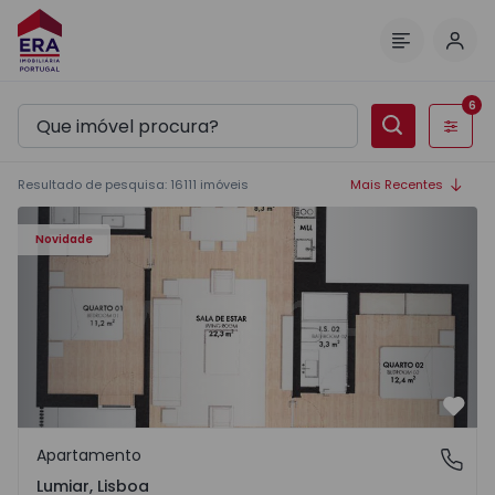
Inic
Menu
6
Filtros
Resultado de pesquisa
:
16111
imóveis
Mais Recentes
Apartamento T2 com Piscina Lisboa, Lumiar - 1576121 - 1
Novidade
Favo
Apartamento
Lumiar, Lisboa
Lumiar, Lisboa