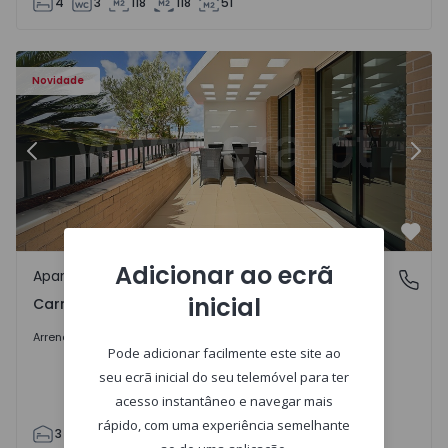
4
3
118
118
51
Novidade
Anterior
Segu
Favo
Adicionar ao ecrã
Apartamento
Carnaxide e Queijas, Lisboa
inicial
Carnaxide e Queijas, Lisboa
2.600 €
/mês
Arrendar
Pode adicionar facilmente este site ao
seu ecrã inicial do seu telemóvel para ter
acesso instantâneo e navegar mais
rápido, com uma experiência semelhante
3
2
100
194
2
5