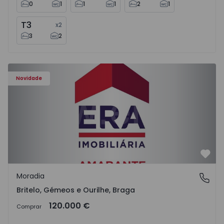
0
1
1
1
2
1
T3
x
2
3
2
Moradia T3 Celorico de Basto, Britelo, Gémeos e Ourilhe -
Novidade
Favo
Moradia
Britelo, Gémeos e Ourilhe, Braga
Britelo, Gémeos e Ourilhe, Braga
120.000 €
Comprar