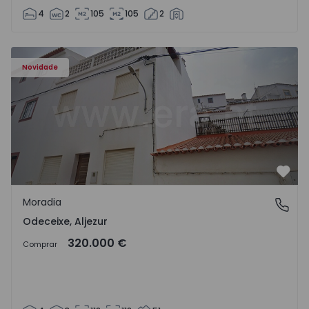
4
2
105
105
2
Moradia T4 Aljezur, Odeceixe - 1555393 - 1
Novidade
Favo
Moradia
Odeceixe, Aljezur
Odeceixe, Aljezur
320.000 €
Comprar