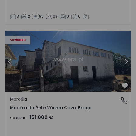
3
2
89
93
0
6
109 - 13
Moradia T3 Fafe, Moreira do Rei e Várzea Cova - 1573109 
Mo
Novidade
Anterior
Segu
Favo
Moradia
Moreira do Rei e Várzea Cova, Braga
Moreira do Rei e Várzea Cova, Braga
151.000 €
Comprar