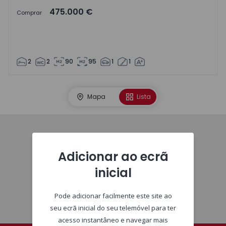
475.000 €
Comprar
2
2
90
95
1
1
Mapa
Lista
Homepage
Adicionar ao ecrã
inicial
Pode adicionar facilmente este site ao
seu ecrã inicial do seu telemóvel para ter
acesso instantâneo e navegar mais