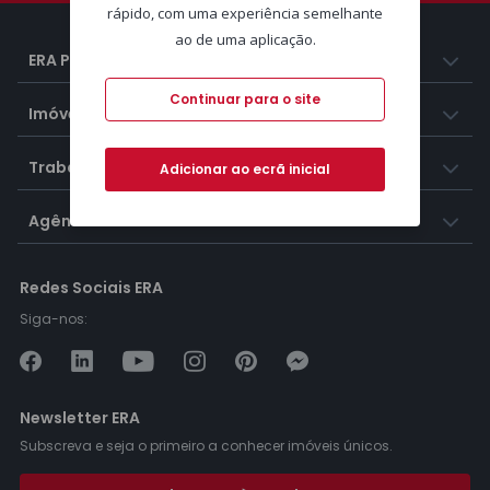
rápido, com uma experiência semelhante
ao de uma aplicação.
ERA Portugal
Continuar para o site
Imóveis
Trabalhar na ERA
Adicionar ao ecrã inicial
Agências ERA
Redes Sociais ERA
Siga-nos:
Newsletter ERA
Subscreva e seja o primeiro a conhecer imóveis únicos.