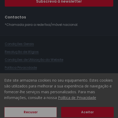
Subscreva à newsletter
Contactos
*Chamada para a rede fixa/móvel nacional.
Condições Gerais
Resolução de litígios
Condições de Utilização do Website
Política Privacidade
Livro Reclamações
Este site armazena cookies no seu equipamento. Estes cookies
Canal de Denúncias
são utilizados para melhorar a sua experiência de navegação e
fornecer-lhe serviços mais personalizados. Para mais
© 2026 ERA Portugal
informações, consulte a nossa
Política de Privacidade
Recusar
Aceitar