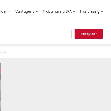
nder
Vantagens
Trabalhar na ERA
Franchising
Pesquisar
ltros
erraço Albufeira, Torre da Medronheira - Olhos de Água - 
dia T3 Albufeira, Torre da Medronheira - Olhos de Água - 
Andar Moradia T3 Albufeira, Torre da Medronheira - Olhos 
Andar Moradia T3 Albufeira, Torre da Medronhei
Andar Moradia T3 Albufeira, Torre da
Andar Moradia T3 Albufeir
Andar Moradia T
Andar
weet Home
vorito