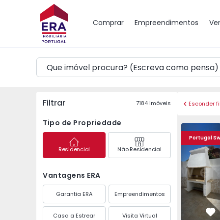
Mapa
Comprar
Empreendimentos
Ve
Filtrar
7184
imóveis
Esconder fi
Tipo de Propriedade
Apartamento T3 com T
Andar Mora
Portugal S
Residencial
Não Residencial
Vantagens ERA
Garantia ERA
Empreendimentos
Casa a Estrear
Visita Virtual
Fa