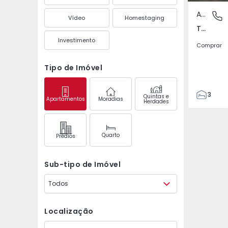
Apartamento
Torre da
Vídeo
Homestaging
Torre da Medronheira - Olhos de Água, Albufeira
Investimento
Comprar
Tipo de Imóvel
3
Quintas e
Apartamentos
Moradias
Herdades
3
83
88
Quarto
Prédios
1
0
Sub-tipo de Imóvel
Todos
Localização