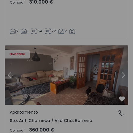
310.000 €
Comprar
2
1
64
72
2
 - 1573477 - 11
Apartamento T3 Barreiro, Santo António da Charneca - 1
Ap
Novidade
Anterior
Segu
Favo
Apartamento
Sto. Ant. Charneca / Vila Chã, Barreiro
Sto. Ant. Charneca / Vila Chã, Barreiro
360.000 €
Comprar