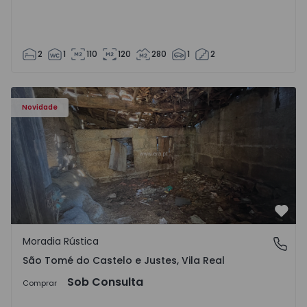
2
1
110
120
280
1
2
Moradia Vila Real, São Tomé do Castelo e Justes - 1575189
Novidade
Favo
Moradia Rústica
São Tomé do Castelo e Justes, Vila Real
São Tomé do Castelo e Justes, Vila Real
Sob Consulta
Comprar