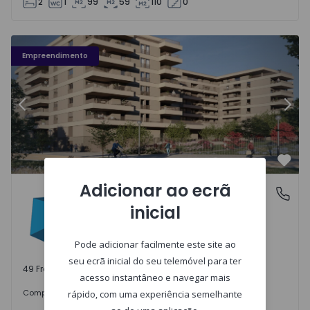
2
1
99
59
110
0
Fachada PLENO JARDIM - 3
Fa
Empreendimento
Anterior
Segu
Favo
Adicionar ao ecrã
PLENO JARDIM
Águas Santas, Porto
inicial
Águas Santas, Porto
Pode adicionar facilmente este site ao
seu ecrã inicial do seu telemóvel para ter
49 Frações disponíveis
acesso instantâneo e navegar mais
242.000 €
Comprar
desde
rápido, com uma experiência semelhante