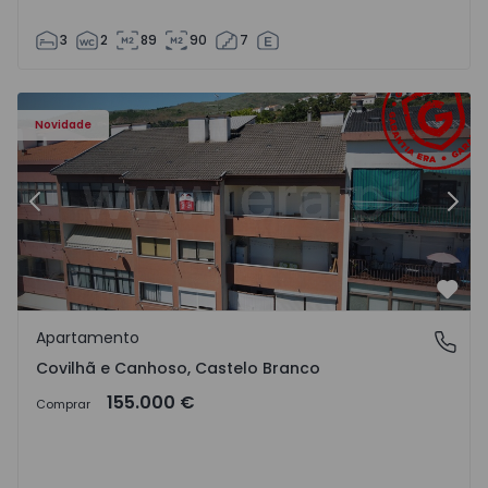
3
2
89
90
7
 - 18
Apartamento T2 Covilhã, Covilhã e Canhoso - 1497806 - 1
Ap
Novidade
Anterior
Segu
Favo
Apartamento
Covilhã e Canhoso, Castelo Branco
Covilhã e Canhoso, Castelo Branco
155.000 €
Comprar