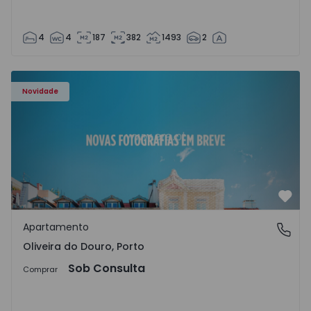
4
4
187
382
1493
2
Apartamento T3 Vila Nova de Gaia, Oliveira do Douro - 15
Novidade
Favo
Apartamento
Oliveira do Douro, Porto
Oliveira do Douro, Porto
Sob Consulta
Comprar