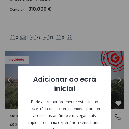
Alhos Vedros, Moita
310.000 €
Comprar
2
1
72
83
0
ra - 1566201 - 43
Moradia em Banda T4 Idanha-a-Nova, Zebreira e Segura -
Mo
Novidade
Adicionar ao ecrã
Anterior
Segu
inicial
Pode adicionar facilmente este site ao
Favo
seu ecrã inicial do seu telemóvel para ter
acesso instantâneo e navegar mais
Moradia em Banda
Zebreira e Segura, Castelo Branco
rápido, com uma experiência semelhante
Zebreira e Segura, Castelo Branco