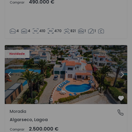
490.000 €
Comprar
4
4
410
470
821
1
1
Moradia T6 Lagoa, Algarseco - 1523918 - 51
Mo
Novidade
Anterior
Segu
Favo
Moradia
Algarseco, Lagoa
Algarseco, Lagoa
2.500.000 €
Comprar