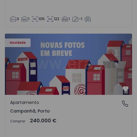
3
1
105
122
1
-1
Apartamento T3 Porto, Campanhã - 1575504 - 1
Novidade
Favo
Apartamento
Campanhã, Porto
Campanhã, Porto
240.000 €
Comprar