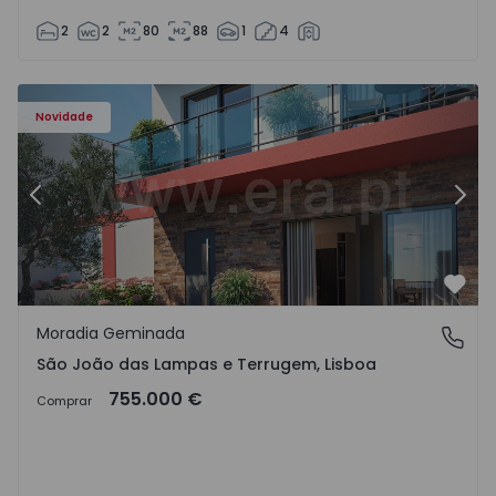
2
2
80
88
1
4
Novidade
Anterior
Segu
Favo
Moradia Geminada
São João das Lampas e Terrugem, Lisboa
São João das Lampas e Terrugem, Lisboa
755.000 €
Comprar