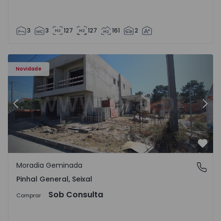
3
3
127
127
161
2
 - 1
Moradia Geminada T3 Seixal, Pinhal General - 1574940 - 2
Mo
Novidade
Anterior
Segu
Favo
Moradia Geminada
Pinhal General, Seixal
Pinhal General, Seixal
Sob Consulta
Comprar