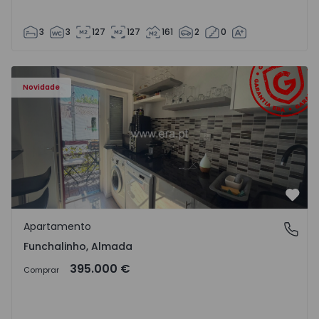
3
3
127
127
161
2
0
Apartamento T5 Almada, Funchalinho - 1574997 - 1
Novidade
Favo
Apartamento
Funchalinho, Almada
Funchalinho, Almada
395.000 €
Comprar