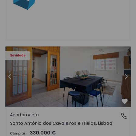
e Frielas - 1572669 - 16
Apartamento T3 Loures, Santo António dos Cavaleiros e Fr
Ap
Novidade
Anterior
Segu
Favo
Apartamento
Santo António dos Cavaleiros e Frielas, Lisboa
Santo António dos Cavaleiros e Frielas, Lisboa
330.000 €
Comprar