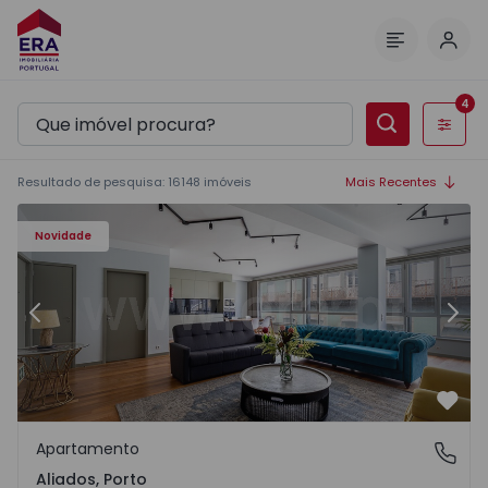
Inic
Menu
4
Filtros
Resultado de pesquisa
:
16148
imóveis
Mais Recentes
Apartamento T2 Porto, Aliados - 1574582 - 4
Ap
Novidade
Anterior
Segu
Favo
Apartamento
Aliados, Porto
Aliados, Porto