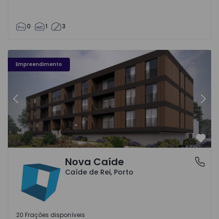
0
1
3
Nova Caíde - 1
No
Empreendimento
Anterior
Segu
Favo
Nova Caíde
Caíde de Rei, Porto
Caíde de Rei, Porto
20 Frações disponíveis