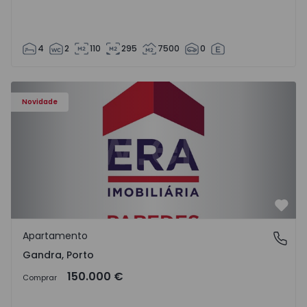
4
2
110
295
7500
0
Apartamento T0 Paredes, Gandra - 1575265 - 1
Novidade
Favo
Apartamento
Gandra, Porto
Gandra, Porto
150.000 €
Comprar