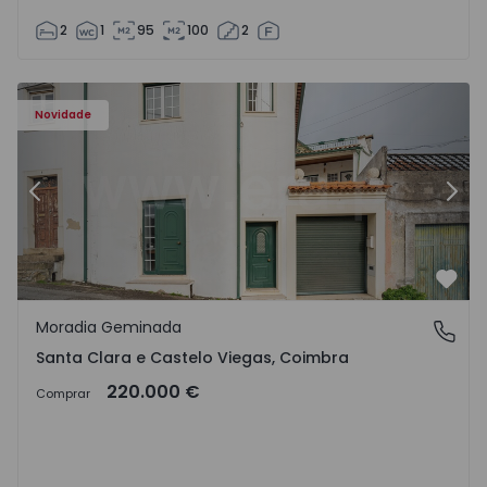
2
1
95
100
2
Novidade
Anterior
Segu
Favo
Moradia Geminada
Santa Clara e Castelo Viegas, Coimbra
Santa Clara e Castelo Viegas, Coimbra
220.000 €
Comprar