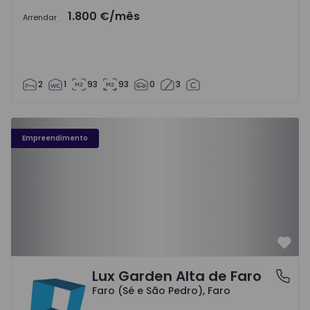
1.800 €
/mês
Arrendar
2
1
93
93
0
3
Empreendimento
Favo
Lux Garden Alta de Faro
Faro (Sé e São Pedro), Faro
Faro (Sé e São Pedro), Faro