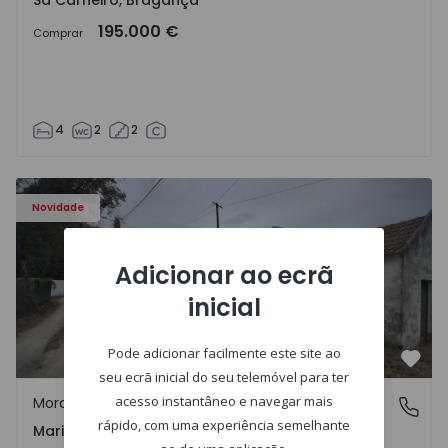
Sá Carneiro, Bragança
195.000 €
Comprar
4
2
2
Apartamento T3 Salvaterra de Magos, Marinhais - 157486
Novidade
Adicionar ao ecrã
inicial
Pode adicionar facilmente este site ao
Favo
seu ecrã inicial do seu telemóvel para ter
acesso instantâneo e navegar mais
Moradia Isolada
Marinhais, Santarém
rápido, com uma experiência semelhante
Marinhais, Santarém