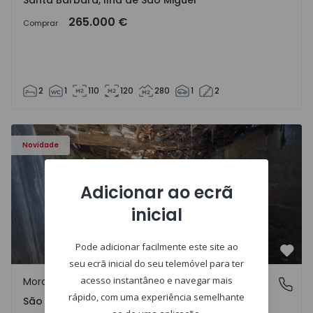
Santa Bárbara, Ilha de São Miguel
265.000 €
Comprar
2
1
110
120
280
1
2
Moradia Vila Real, São Tomé do Castelo e Justes - 1575189
Novidade
Adicionar ao ecrã
inicial
Pode adicionar facilmente este site ao
Favo
seu ecrã inicial do seu telemóvel para ter
acesso instantâneo e navegar mais
Moradia Rústica
São Tomé do Castelo e Justes, Vila Real
rápido, com uma experiência semelhante
São Tomé do Castelo e Justes, Vila Real