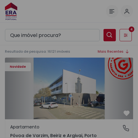
Inic
Menu
4
Filtros
Resultado de pesquisa
:
16121
imóveis
Mais Recentes
Apartamento T3 Póvoa de Varzim, Póvoa de Varzim, Beiriz 
Novidade
Favo
Apartamento
Póvoa de Varzim, Beiriz e Argivai, Porto
Póvoa de Varzim, Beiriz e Argivai, Porto