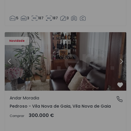
5
3
187
187
3
elo - 1575635 - 12
Andar Moradia T6 Vila Nova de Gaia, Pedroso e Seixezelo 
An
Novidade
Anterior
Segu
Favo
Andar Moradia
Pedroso - Vila Nova de Gaia, Vila Nova de Gaia
Pedroso - Vila Nova de Gaia, Vila Nova de Gaia
300.000 €
Comprar