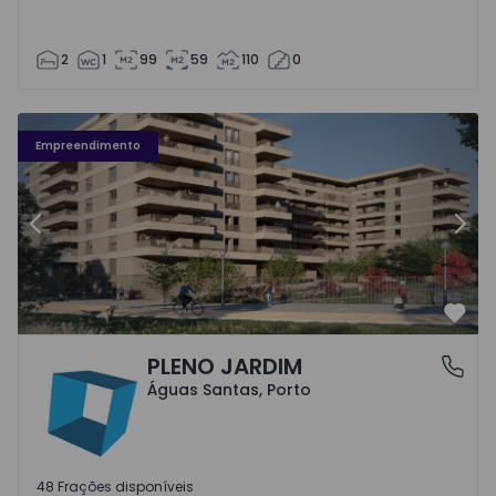
2
1
99
59
110
0
Fachada PLENO JARDIM - 3
Fa
Empreendimento
Anterior
Segu
Favo
PLENO JARDIM
Águas Santas, Porto
Águas Santas, Porto
48 Frações disponíveis