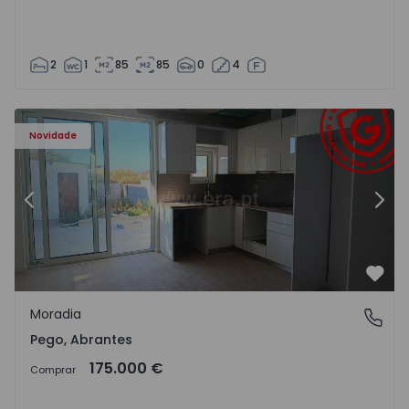
2
1
85
85
0
4
Moradia T2 Abrantes, Pego - 1575171 - 9
Mo
Novidade
Anterior
Segu
Favo
Moradia
Pego, Abrantes
Pego, Abrantes
175.000 €
Comprar