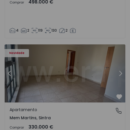
498.000 €
Comprar
4
2
119
130
2
8416 - 15
Apartamento T3 Sintra, Algueirão-Mem Martins - 1528416
Ap
Novidade
Anterior
Segu
Favo
Apartamento
Mem Martins, Sintra
Mem Martins, Sintra
330.000 €
Comprar