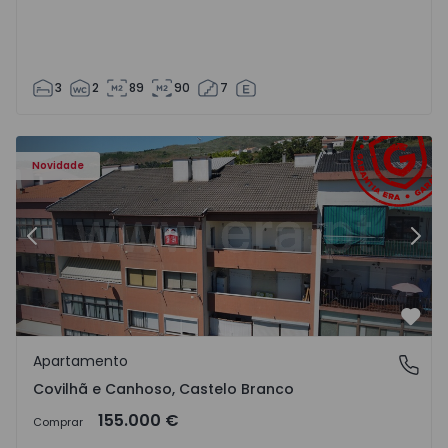
3
2
89
90
7
 - 18
Apartamento T2 Covilhã, Covilhã e Canhoso - 1497806 - 1
Ap
Novidade
Anterior
Segu
Favo
Apartamento
Covilhã e Canhoso, Castelo Branco
Covilhã e Canhoso, Castelo Branco
155.000 €
Comprar