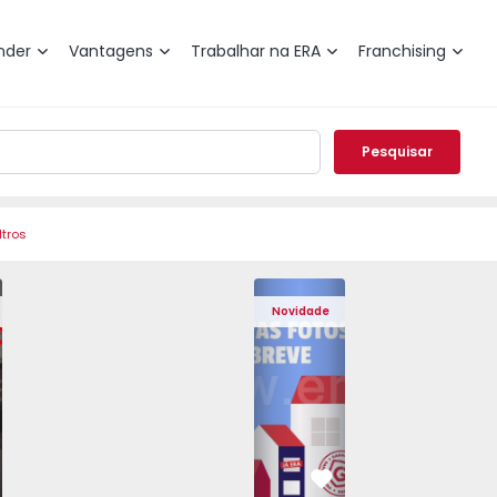
nder
Vantagens
Trabalhar na ERA
Franchising
Pesquisar
ltros
 Pedrouços - 1575536 - 7
o T3 Maia, Pedrouços - 1575536 - 9
Apartamento T3 Maia, Pedrouços - 1575536 - 8
Apartamento T3 Maia, Pedrouços - 1575536 - 12
Apartamento T3 Maia, Pedrouços - 15
Apartamento T3 Porto, Camp
Apartamento T3 Maia, Pedr
Apartamento T3 
Apar
Novidade
vorito
Favorito