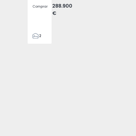
288.900
Comprar
€
2
2
305
305
2