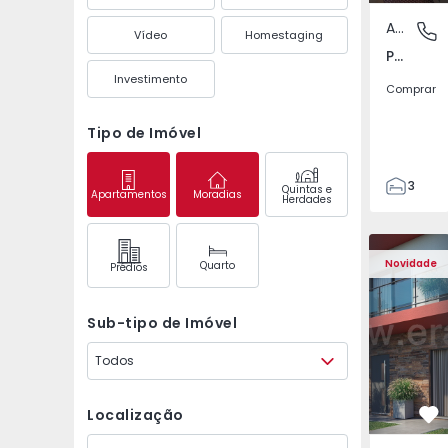
Apartamento
Pedrouç
Vídeo
Homestaging
Pedrouços, Porto
Investimento
Comprar
Tipo de Imóvel
3
Quintas e
Apartamentos
Moradias
Herdades
1
105
122
Novidade
Quarto
Prédios
1
-1
Sub-tipo de Imóvel
Todos
Localização
Fa