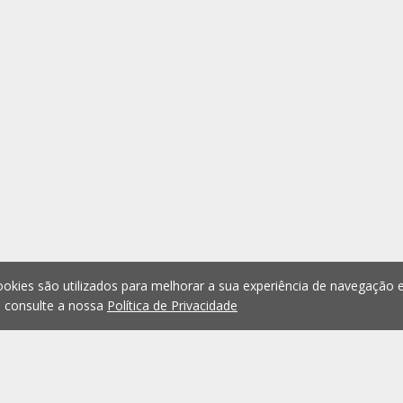
okies são utilizados para melhorar a sua experiência de navegação e
, consulte a nossa
Política de Privacidade
1
2
3
4
5
...
1076
Anterior
Seguint