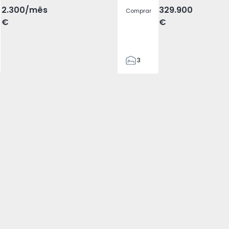
2.300
/mês
329.900
Comprar
€
€
3
2
305
305
2