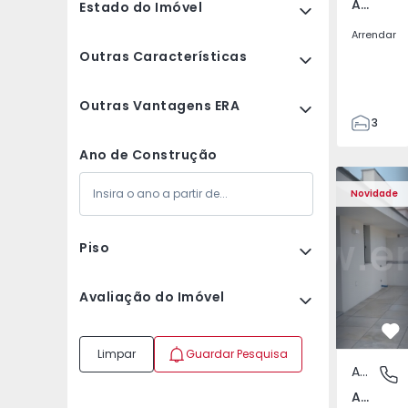
Av. Boavista, Porto
Estado do Imóvel
Arrendar
Outras Características
Outras Vantagens ERA
3
2
Ano de Construção
132
Apartamento T2 Porto,
Apartament
142
Novidade
2
3
Piso
Avaliação do Imóvel
Fa
Limpar
Guardar Pesquisa
Apartamento
Av. Boav
Av. Boavista, Porto