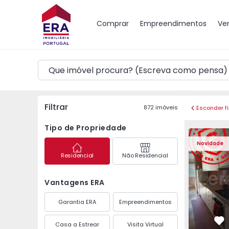
Mapa
Comprar
Empreendimentos
Ve
Filtrar
872
imóveis
Esconder fi
Tipo de Propriedade
Apartamento T3 Maia,
Apartament
Novidade
Residencial
Não Residencial
Vantagens ERA
Garantia ERA
Empreendimentos
Casa a Estrear
Visita Virtual
Fa