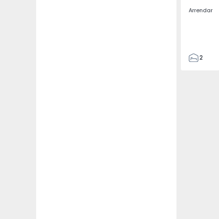
Arrendar
2
2
67
109
2
5