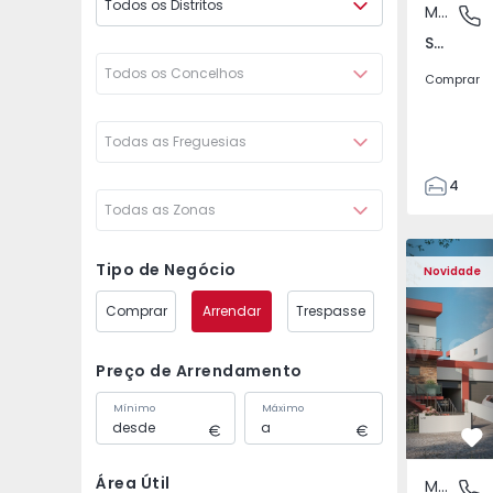
Todos os Distritos
Moradia Geminada
São Joã
São João das Lampas e Terrugem, Lisboa
Todos os Concelhos
Comprar
Todas as Freguesias
4
Todas as Zonas
3
135
Moradia Geminada T4 
Moradia G
193
Tipo de Negócio
Novidade
240
Comprar
Arrendar
Trespasse
2
Preço de Arrendamento
Mínimo
Máximo
Fa
Área Útil
Moradia Geminada
São Joã