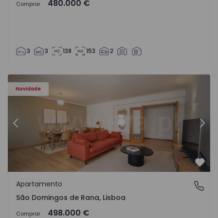
480.000 €
Comprar
3
3
138
153
2
57885 - 20
Apartamento T4 Cascais, São Domingos de Rana - 1557885
Ap
Novidade
Anterior
Segu
Favo
Apartamento
São Domingos de Rana, Lisboa
São Domingos de Rana, Lisboa
498.000 €
Comprar