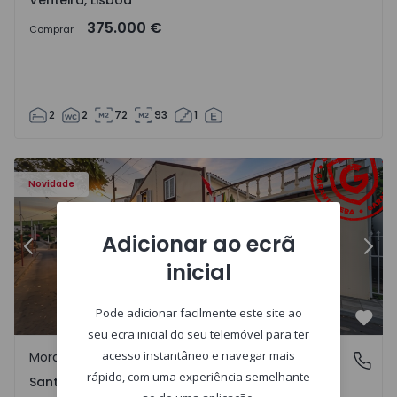
Venteira, Lisboa
375.000 €
Comprar
2
2
72
93
1
- 13
Moradia T2 Ponta Delgada, Santa Bárbara - 1575125 - 1
Mo
Novidade
Adicionar ao ecrã
Anterior
Segu
inicial
Pode adicionar facilmente este site ao
Favo
seu ecrã inicial do seu telemóvel para ter
acesso instantâneo e navegar mais
Moradia
Santa Bárbara, Ilha de São Miguel
rápido, com uma experiência semelhante
Santa Bárbara, Ilha de São Miguel