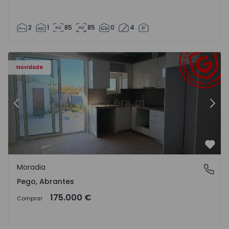
2
1
85
85
0
4
Moradia T2 Abrantes, Pego - 1575171 - 9
Mo
Novidade
Anterior
Segu
Favo
Moradia
Pego, Abrantes
Pego, Abrantes
175.000 €
Comprar