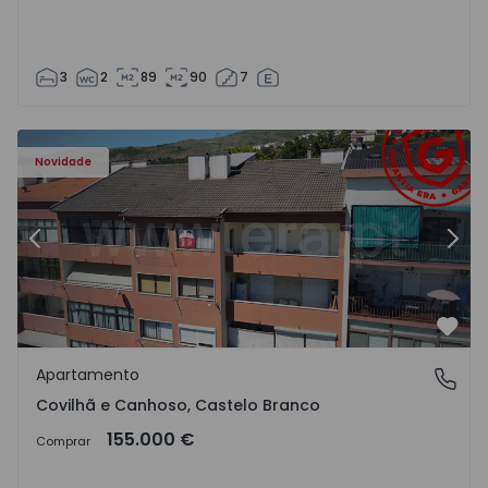
3
2
89
90
7
 - 18
Apartamento T2 Covilhã, Covilhã e Canhoso - 1497806 - 1
Ap
Novidade
Anterior
Segu
Favo
Apartamento
Covilhã e Canhoso, Castelo Branco
Covilhã e Canhoso, Castelo Branco
155.000 €
Comprar