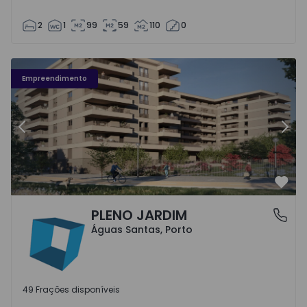
2
1
99
59
110
0
Fachada PLENO JARDIM - 3
Fa
Empreendimento
Anterior
Segu
Favo
PLENO JARDIM
Águas Santas, Porto
Águas Santas, Porto
49 Frações disponíveis