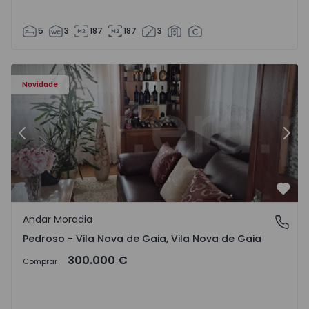
5
3
187
187
3
elo - 1575635 - 12
Andar Moradia T6 Vila Nova de Gaia, Pedroso e Seixezelo 
An
Novidade
Anterior
Segu
Favo
Andar Moradia
Pedroso - Vila Nova de Gaia, Vila Nova de Gaia
Pedroso - Vila Nova de Gaia, Vila Nova de Gaia
300.000 €
Comprar