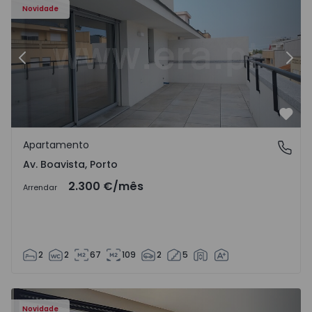
Novidade
Anterior
Segu
Favo
Apartamento
Av. Boavista, Porto
Av. Boavista, Porto
2.300 €
/mês
Arrendar
2
2
67
109
2
5
Novidade