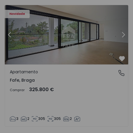
Novidade
Anterior
Segu
Favo
Apartamento
Fafe, Braga
Fafe, Braga
325.800 €
Comprar
3
2
305
305
2