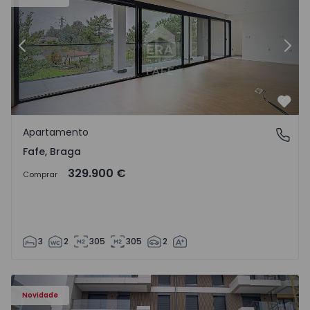
Anterior
Segu
Favo
Apartamento
Fafe, Braga
Fafe, Braga
329.900 €
Comprar
3
2
305
305
2
Novidade