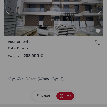
Anterior
Segu
Favo
Apartamento
Fafe, Braga
Fafe, Braga
288.900 €
Comprar
2
2
305
305
2
Mapa
Lista