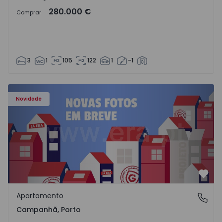
280.000 €
Comprar
3
1
105
122
1
-1
Apartamento T3 Porto, Campanhã - 1575504 - 1
Novidade
Favo
Apartamento
Campanhã, Porto
Campanhã, Porto