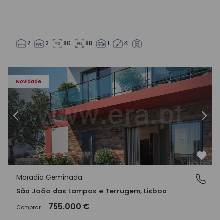
2
2
80
88
1
4
Novidade
Anterior
Segu
Favo
Moradia Geminada
São João das Lampas e Terrugem, Lisboa
São João das Lampas e Terrugem, Lisboa
755.000 €
Comprar