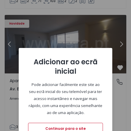
2
2
71
103
2
2
Apartamento T3 Porto, Av. Boavista - 1575472 - 5
Ap
Novidade
Anterior
Segu
Adicionar ao ecrã
inicial
Favo
Apartamento
Av. Boavista, Porto
Pode adicionar facilmente este site ao
Av. Boavista, Porto
seu ecrã inicial do seu telemóvel para ter
2.300 €
/mês
acesso instantâneo e navegar mais
Arrendar
rápido, com uma experiência semelhante
ao de uma aplicação.
3
2
132
142
2
4
Continuar para o site