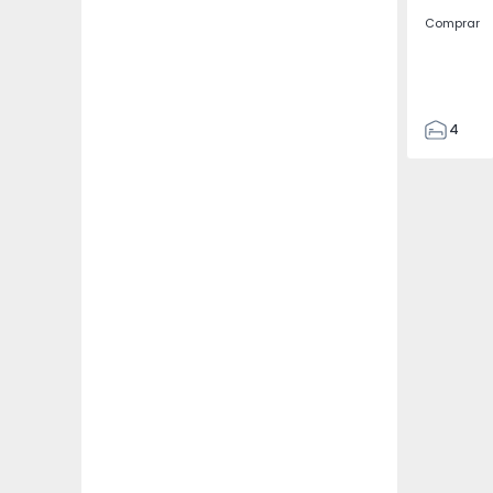
Comprar
4
4
190
223
535
1