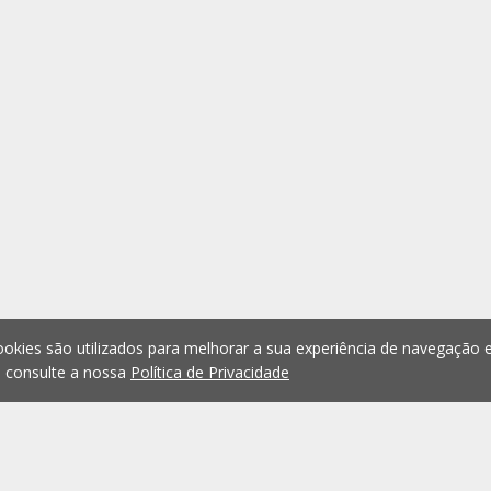
okies são utilizados para melhorar a sua experiência de navegação e
, consulte a nossa
Política de Privacidade
1
2
3
4
5
6
Anterior
Seguinte