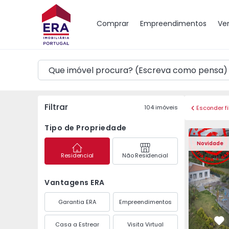
Mapa
Comprar
Empreendimentos
Ve
Filtrar
104
imóveis
Esconder fi
Tipo de Propriedade
Moradia Isolada T5 Ma
Moradia Is
Novidade
Residencial
Não Residencial
Vantagens ERA
Garantia ERA
Empreendimentos
Casa a Estrear
Visita Virtual
Fa