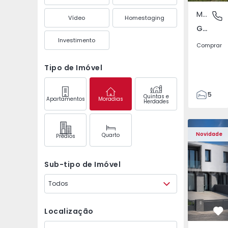
Moradia Isolada
Gradil, 
Vídeo
Homestaging
Gradil, Mafra, Mafra
Investimento
Comprar
Tipo de Imóvel
5
Quintas e
Apartamentos
Moradias
Herdades
3
270
Moradia Geminada T3 
Moradia Ge
300
Novidade
Quarto
Prédios
3766
1
Sub-tipo de Imóvel
Todos
Localização
Fa