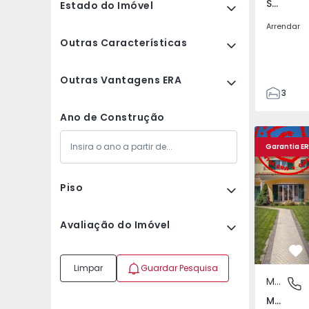
Santo Isidoro, Lisboa
Estado do Imóvel
Arrendar
Outras Características
Outras Vantagens ERA
3
3
Ano de Construção
140
Moradia T4 Mafra, Ma
Moradia T4
170
Garantia E
2
Piso
Avaliação do Imóvel
Fa
Limpar
Guardar Pesquisa
Moradia
Mafra, 
Mafra, Mafra