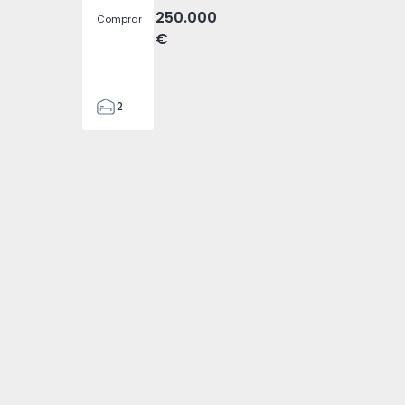
250.000
Comprar
€
2
1
63
66
10312