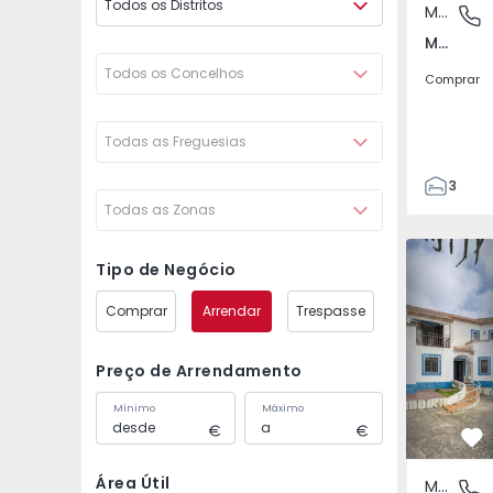
Todos os Distritos
Moradia Geminada
Mafra, 
Mafra, Lisboa
Todos os Concelhos
Comprar
Todas as Freguesias
3
Todas as Zonas
3
164
Moradia Isolada T9 Maf
Moradia Iso
185
Tipo de Negócio
2
Comprar
Arrendar
Trespasse
Preço de Arrendamento
Mínimo
Máximo
Fa
Área Útil
Moradia Isolada
Ericeira,