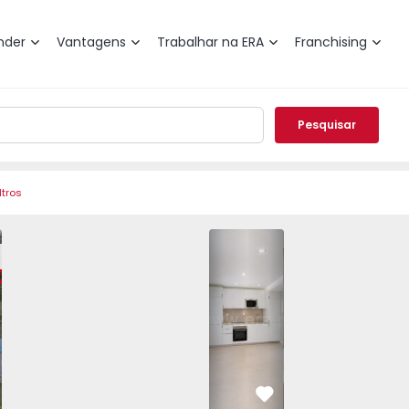
nder
Vantagens
Trabalhar na ERA
Franchising
Pesquisar
ltros
fra, Gradil, Mafra - 1571698 - 30
olada T5 Mafra, Gradil, Mafra - 1571698 - 28
Moradia Isolada T5 Mafra, Gradil, Mafra - 1571698 - 1
Moradia Isolada T5 Mafra, Gradil, Mafra - 157169
Moradia T2 Mafra, Charneca - 1572649 -
Moradia Isolada T5 Mafra, Gradil, Maf
Moradia T2 Mafra, Charneca 
Moradia Isolada T5 Mafra, 
Moradia T2 Mafra,
Moradia Isolada
Moradia
Morad
vorito
Favorito