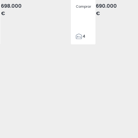
698.000
690.000
Comprar
€
€
4
2
250
290
294
4