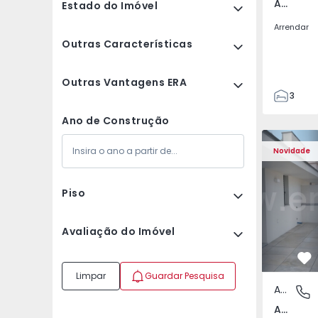
Av. Boavista, Porto
Estado do Imóvel
Arrendar
Outras Características
Outras Vantagens ERA
3
2
Ano de Construção
132
Apartamento T2 Porto,
Apartament
142
Novidade
2
3
Piso
Avaliação do Imóvel
Fa
Limpar
Guardar Pesquisa
Apartamento
Av. Boav
Av. Boavista, Porto