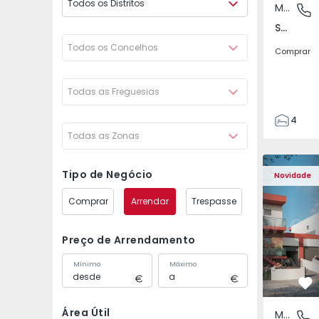
Todos os Distritos
Moradia Geminada
São Joã
São João das Lampas e Terrugem, Lisboa
Todos os Concelhos
Comprar
Todas as Freguesias
4
Todas as Zonas
3
135
Moradia Geminada T4 
Moradia G
193
Tipo de Negócio
Novidade
240
Comprar
Arrendar
Trespasse
2
Preço de Arrendamento
Mínimo
Máximo
Fa
Área Útil
Moradia Geminada
São Joã