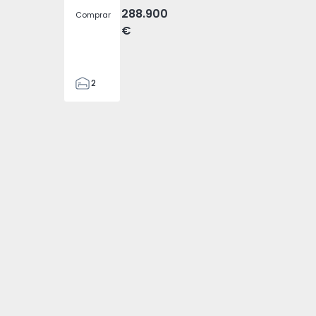
288.900
Comprar
€
2
2
157
157
2