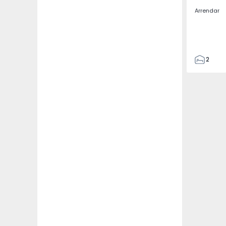
Arrendar
2
2
67
109
2
5