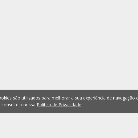
okies são utilizados para melhorar a sua experiência de navegação e
, consulte a nossa
Política de Privacidade
1
2
3
4
5
...
1073
Anterior
Seguint