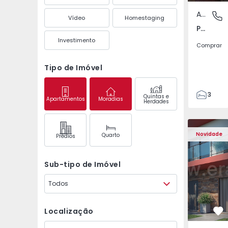
Apartamento
Pedrouç
Vídeo
Homestaging
Pedrouços, Porto
Investimento
Comprar
Tipo de Imóvel
3
Quintas e
Apartamentos
Moradias
Herdades
1
105
122
Novidade
Quarto
Prédios
1
-1
Sub-tipo de Imóvel
Todos
Localização
Fa