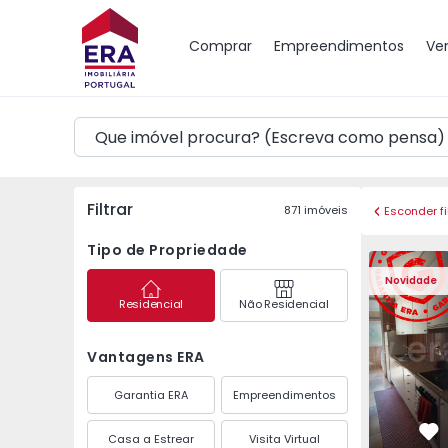
Mapa
Comprar
Empreendimentos
Ve
Filtrar
871
imóveis
Esconder fi
Tipo de Propriedade
Apartamento T3 Maia,
Apartament
Novidade
Residencial
Não Residencial
Vantagens ERA
Garantia ERA
Empreendimentos
Casa a Estrear
Visita Virtual
Fa