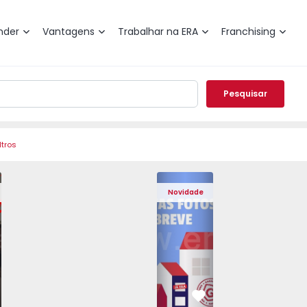
nder
Vantagens
Trabalhar na ERA
Franchising
Pesquisar
ltros
 Pedrouços - 1575536 - 7
o T3 Maia, Pedrouços - 1575536 - 9
Apartamento T3 Maia, Pedrouços - 1575536 - 8
Apartamento T3 Maia, Pedrouços - 1575536 - 12
Apartamento T3 Maia, Pedrouços - 15
Apartamento T3 Porto, Camp
Apartamento T3 Maia, Pedr
Apartamento T3 
Apar
Novidade
vorito
Favorito