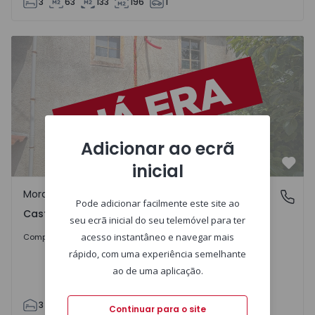
3
63
133
196
1
Moradia T3 com Jardim Coimbra, Castelo Viegas - 1557817
Adicionar ao ecrã
inicial
Favo
Moradia
Castelo Viegas, Coimbra
Pode adicionar facilmente este site ao
Castelo Viegas, Coimbra
seu ecrã inicial do seu telemóvel para ter
Sob Consulta
acesso instantâneo e navegar mais
Comprar
rápido, com uma experiência semelhante
ao de uma aplicação.
3
1
80
104
301
0
Continuar para o site