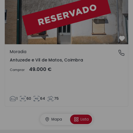
Favo
Moradia
Antuzede e Vil de Matos, Coimbra
Antuzede e Vil de Matos, Coimbra
49.000 €
Comprar
1
60
64
75
Mapa
Lista