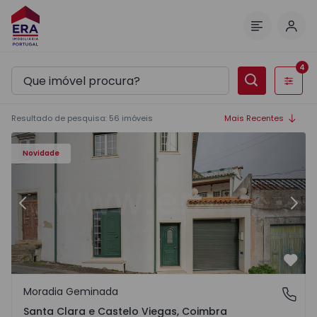
Inic
Menu
4
Filtros
Resultado de pesquisa
:
56
imóveis
Mais Recentes
Novidade
Anterior
Segu
Favo
Moradia Geminada
Santa Clara e Castelo Viegas, Coimbra
Santa Clara e Castelo Viegas, Coimbra