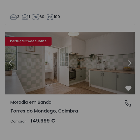
3
1
60
100
 1561365 - 25
Moradia em Banda T2 Coimbra, Torres do Mondego - 156
Mo
Portugal Sweet Home
Anterior
Segu
Favo
Moradia em Banda
Torres do Mondego, Coimbra
Torres do Mondego, Coimbra
149.999 €
Comprar