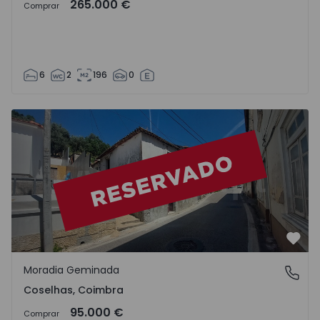
265.000 €
Comprar
6
2
196
0
Moradia Geminada T2 Coimbra, Coselhas - 1564725 - 1
Favo
Moradia Geminada
Coselhas, Coimbra
Coselhas, Coimbra
95.000 €
Comprar