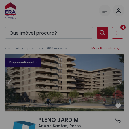
Inic
Menu
4
Filtros
Resultado de pesquisa
:
16108
imóveis
Mais Recentes
Fachada PLENO JARDIM - 3
Fa
Empreendimento
Anterior
Segu
Favo
PLENO JARDIM
Águas Santas, Porto
Águas Santas, Porto