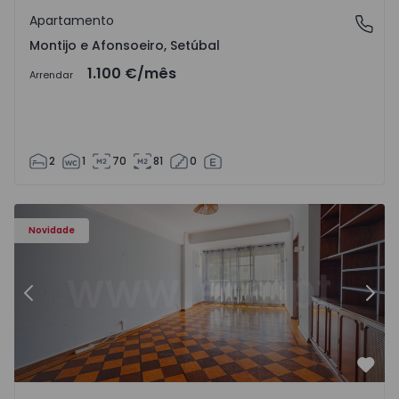
Apartamento
Montijo e Afonsoeiro, Setúbal
Montijo e Afonsoeiro, Setúbal
1.100 €
/mês
Arrendar
2
1
70
81
0
Apartamento T5 Lisboa, Olivais - 1575717 - 6
Ap
Novidade
Anterior
Segu
Favo