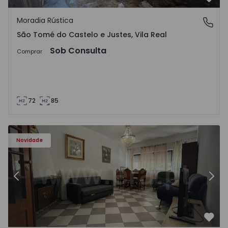
Favo
Moradia Rústica
São Tomé do Castelo e Justes, Vila Real
São Tomé do Castelo e Justes, Vila Real
Sob Consulta
Comprar
72
85
603 - 1
Apartamento T2 Montijo, Montijo e Afonsoeiro - 1575603 
Ap
Novidade
Anterior
Segu
Favo