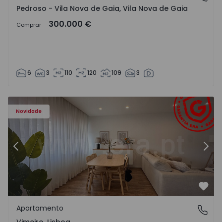
Pedroso - Vila Nova de Gaia, Vila Nova de Gaia
300.000 €
Comprar
6
3
110
120
109
3
Apartamento T1 Lourinhã, Vimeiro - 1575406 - 1
Ap
Novidade
Anterior
Segu
Favo
Apartamento
Vimeiro, Lisboa