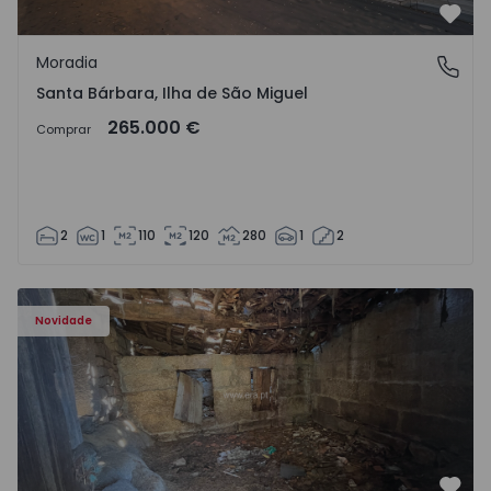
Favo
Moradia
Santa Bárbara, Ilha de São Miguel
Santa Bárbara, Ilha de São Miguel
265.000 €
Comprar
2
1
110
120
280
1
2
Moradia Vila Real, São Tomé do Castelo e Justes - 1575189
Novidade