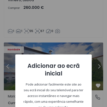
Vimeiro, Lisboa
260.000 €
Comprar
1
1
55
67
0
al - 1575650 - 17
Moradia T7 Carregal do Sal, Currelos, Papízios e Sobral - 
Mo
Novidade
Adicionar ao ecrã
Anterior
Segu
inicial
Pode adicionar facilmente este site ao
Favo
seu ecrã inicial do seu telemóvel para ter
acesso instantâneo e navegar mais
Moradia
Currelos, Papízios e Sobral, Viseu
rápido, com uma experiência semelhante
Currelos, Papízios e Sobral, Viseu