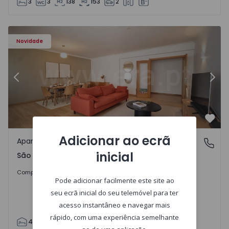
3
3
138
153
2
57885 - 20
Apartamento T4 Cascais, São Domingos de Rana - 1557885
Ap
Novidade
Anterior
Segu
Favo
Adicionar ao ecrã
Apartamento
São Domingos de Rana, Lisboa
inicial
São Domingos de Rana, Lisboa
498.000 €
Comprar
Pode adicionar facilmente este site ao
seu ecrã inicial do seu telemóvel para ter
acesso instantâneo e navegar mais
rápido, com uma experiência semelhante
4
2
119
130
2