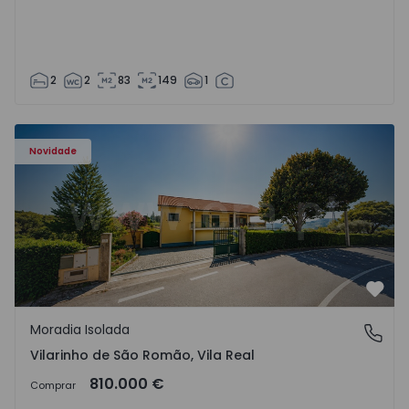
2
2
83
149
1
Moradia Isolada T3 Sabrosa, Vilarinho de São Romão - 15
Novidade
Favo
Moradia Isolada
Vilarinho de São Romão, Vila Real
Vilarinho de São Romão, Vila Real
810.000 €
Comprar