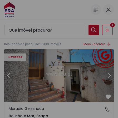
Inic
Menu
4
Filtros
Resultado de pesquisa
:
16100
imóveis
Mais Recentes
50427 - 12
Moradia Geminada T2 Esposende, Belinho e Mar - 155042
Mo
Novidade
Anterior
Segu
Favo
Moradia Geminada
Belinho e Mar, Braga
Belinho e Mar, Braga