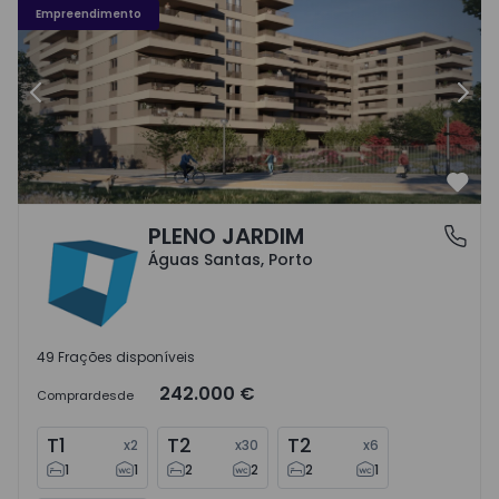
Empreendimento
Anterior
Segu
Favo
PLENO JARDIM
Águas Santas, Porto
Águas Santas, Porto
49 Frações disponíveis
242.000 €
Comprar
desde
T1
T2
T2
x
2
x
30
x
6
1
1
2
2
2
1