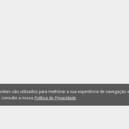
okies são utilizados para melhorar a sua experiência de navegação e
, consulte a nossa
Política de Privacidade
1
2
3
4
5
...
1076
Anterior
Seguint