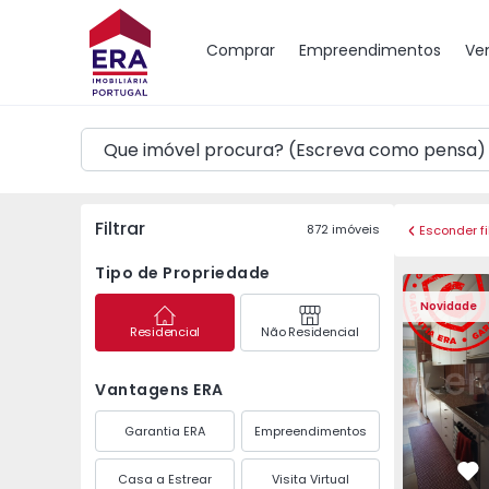
Mapa
Comprar
Empreendimentos
Ve
Filtrar
872
imóveis
Esconder fi
Tipo de Propriedade
Apartamento T3 Maia,
Apartament
Novidade
Residencial
Não Residencial
Vantagens ERA
Garantia ERA
Empreendimentos
Casa a Estrear
Visita Virtual
Fa