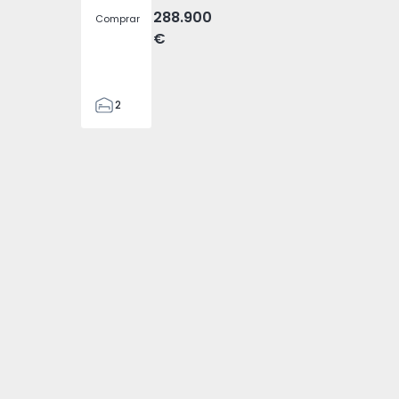
288.900
Comprar
€
2
2
305
305
2