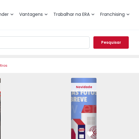
nder
Vantagens
Trabalhar na ERA
Franchising
Pesquisar
ltros
 Pedrouços - 1575536 - 7
o T3 Maia, Pedrouços - 1575536 - 9
Apartamento T3 Maia, Pedrouços - 1575536 - 8
Apartamento T3 Maia, Pedrouços - 1575536 - 12
Apartamento T3 Maia, Pedrouços - 15
Apartamento T3 Porto, Camp
Apartamento T3 Maia, Pedr
Apartamento T3 
Apar
Novidade
vorito
Favorito