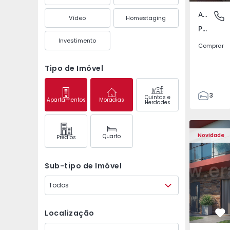
Apartamento
Pedrouç
Vídeo
Homestaging
Pedrouços, Porto
Investimento
Comprar
Tipo de Imóvel
3
Quintas e
Apartamentos
Moradias
Herdades
1
105
122
Novidade
Quarto
Prédios
1
-1
Sub-tipo de Imóvel
Todos
Localização
Fa