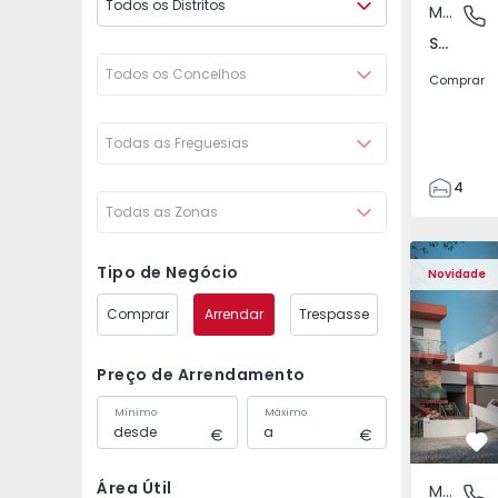
Todos os Distritos
Moradia Geminada
São Joã
São João das Lampas e Terrugem, Lisboa
Todos os Concelhos
Comprar
Todas as Freguesias
4
Todas as Zonas
3
135
Moradia Geminada T4 
Moradia G
193
Tipo de Negócio
Novidade
240
Comprar
Arrendar
Trespasse
2
Preço de Arrendamento
Mínimo
Máximo
Fa
Área Útil
Moradia Geminada
São Joã