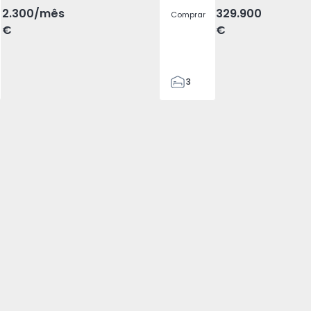
2.300
/mês
329.900
Comprar
€
€
3
2
305
305
2