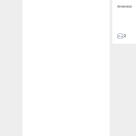
Arrendar
2
2
67
109
2
5