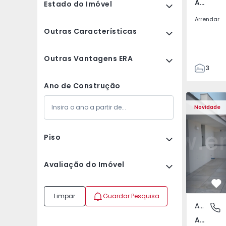
Av. Boavista, Porto
Estado do Imóvel
Arrendar
Outras Características
Outras Vantagens ERA
3
2
Ano de Construção
132
Apartamento T2 Porto,
Apartament
142
Novidade
2
3
Piso
Avaliação do Imóvel
Fa
Limpar
Guardar Pesquisa
Apartamento
Av. Boav
Av. Boavista, Porto