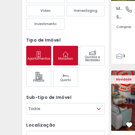
Moradia Geminada
São Mate
Vídeo
Homestaging
São Mateus da Calheta, Ilha Terceira
Investimento
Comprar
Tipo de Imóvel
3
Quintas e
Apartamentos
Moradias
Herdades
3
149
Apartamento T3 Póvoa 
Apartament
226
Novidade
Quarto
Prédios
2
Sub-tipo de Imóvel
Todos
Localização
Fa