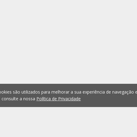
okies são utilizados para melhorar a sua experiência de navegação e
, consulte a nossa
Política de Privacidade
1
2
3
4
5
...
1075
Anterior
Seguint