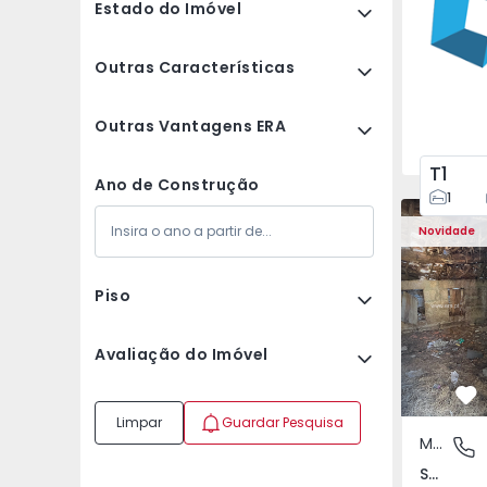
Estado do Imóvel
Outras Características
Outras Vantagens ERA
T1
Ano de Construção
1
Moradia Vi
Novidade
Piso
Avaliação do Imóvel
Fa
Limpar
Guardar Pesquisa
Moradia Rústica
São Tomé
São Tomé do Castelo e Justes, Vila Real