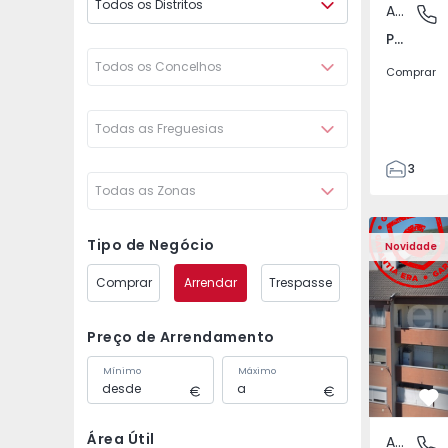
Todos os Distritos
Apartamento
Póvoa de
Póvoa de Varzim, Beiriz e Argivai, Porto
Todos os Concelhos
Comprar
Todas as Freguesias
3
Todas as Zonas
3
138
Apartamento T2 Covil
Apartament
153
Tipo de Negócio
Novidade
2
Comprar
Arrendar
Trespasse
Preço de Arrendamento
Mínimo
Máximo
Fa
Área Útil
Apartamento
Covilhã