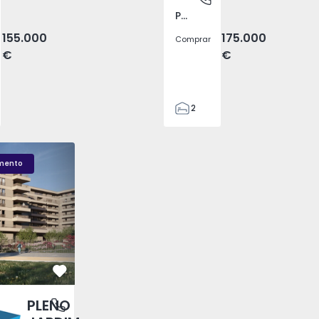
Pego, Abrantes
155.000
175.000
Comprar
€
€
2
1
99
LENO JARDIM - 3
Fachada PLENO JARDIM - 2
Sala T1 PLENO JARDI
59
mento
110
0
Favorito
PLENO
antas, Porto