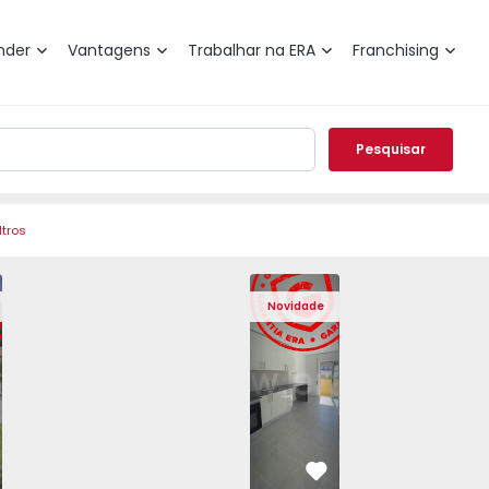
nder
Vantagens
Trabalhar na ERA
Franchising
Pesquisar
ltros
Angra do Heroísmo, São Mateus da Calheta - 1575310 - 40
eminada T3 Angra do Heroísmo, São Mateus da Calheta - 15
Moradia Geminada T3 Angra do Heroísmo, São Mateus da Ca
Moradia Geminada T3 Angra do Heroísmo, São Ma
Apartamento T2 Seixal, Amora - 1575805
Moradia Geminada T3 Angra do Heroís
Apartamento T2 Seixal, Amora
Moradia Geminada T3 Angra
Apartamento T2 Se
Moradia Geminad
Apartam
Mora
Novidade
vorito
Favorito