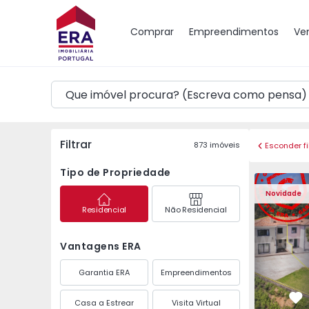
Mapa
Comprar
Empreendimentos
Ve
Filtrar
873
imóveis
Esconder fi
Tipo de Propriedade
Moradia Geminada T3 
Moradia G
Novidade
Residencial
Não Residencial
Vantagens ERA
Garantia ERA
Empreendimentos
Casa a Estrear
Visita Virtual
Fa