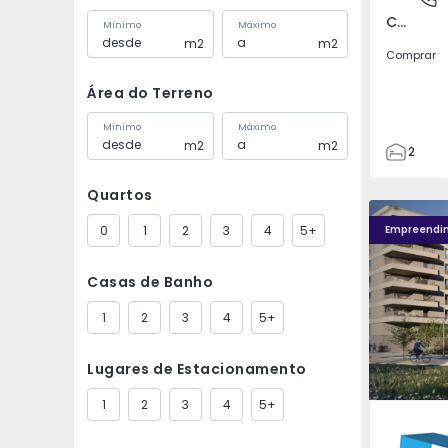
Covilhã e Canhoso, Castelo Branco
Mínimo
Máximo
m2
m2
Comprar
Área do Terreno
Mínimo
Máximo
m2
m2
2
1
Quartos
85
Fachada PLENO JARDIM - 4
Fachada P
85
0
1
2
3
4
5+
Empreendi
0
4
Casas de Banho
1
2
3
4
5+
Lugares de Estacionamento
1
2
3
4
5+
Águas S