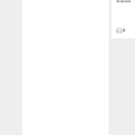
Arrendar
5
3
187
187
3