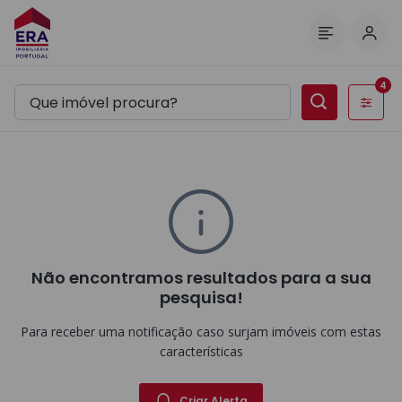
Inic
Menu
4
Filtros
Não encontramos resultados para a sua
pesquisa!
Para receber uma notificação caso surjam imóveis com estas
características
Criar Alerta