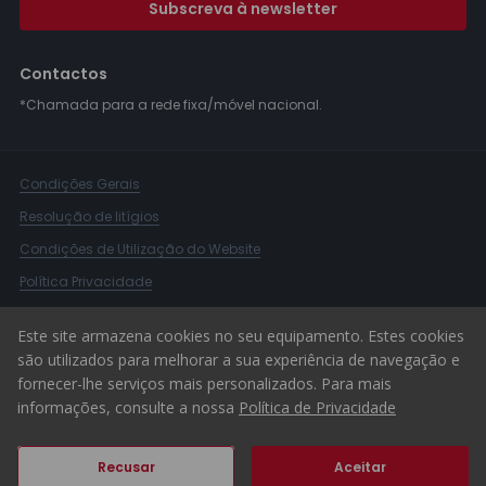
Subscreva à newsletter
Contactos
*Chamada para a rede fixa/móvel nacional.
Condições Gerais
Resolução de litígios
Condições de Utilização do Website
Política Privacidade
Livro Reclamações
Este site armazena cookies no seu equipamento. Estes cookies
Canal de Denúncias
são utilizados para melhorar a sua experiência de navegação e
fornecer-lhe serviços mais personalizados. Para mais
© 2026 ERA Portugal
informações, consulte a nossa
Política de Privacidade
Recusar
Aceitar