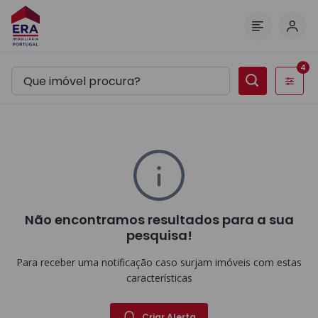
Inic
Menu
4
Filtros
Não encontramos resultados para a sua
pesquisa!
Para receber uma notificação caso surjam imóveis com estas
características
Criar Alerta