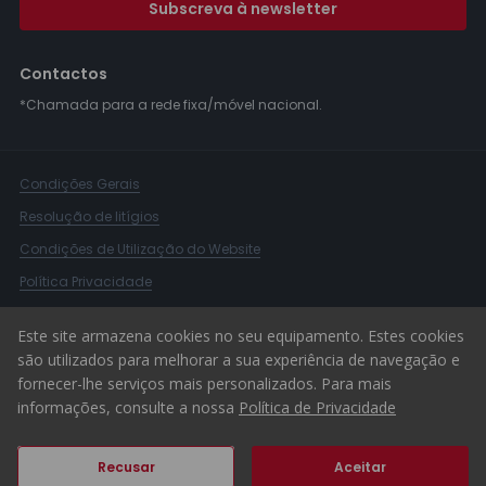
Subscreva à newsletter
Contactos
*Chamada para a rede fixa/móvel nacional.
Condições Gerais
Resolução de litígios
Condições de Utilização do Website
Política Privacidade
Livro Reclamações
Este site armazena cookies no seu equipamento. Estes cookies
Canal de Denúncias
são utilizados para melhorar a sua experiência de navegação e
fornecer-lhe serviços mais personalizados. Para mais
© 2026 ERA Portugal
informações, consulte a nossa
Política de Privacidade
Recusar
Aceitar