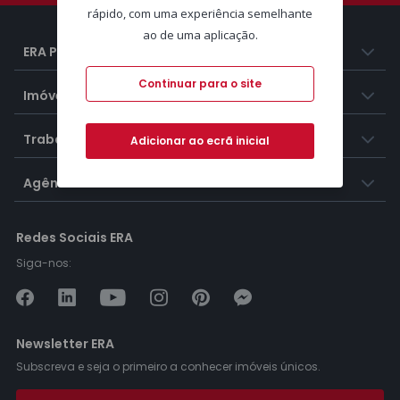
rápido, com uma experiência semelhante
ao de uma aplicação.
ERA Portugal
Continuar para o site
Imóveis
Trabalhar na ERA
Adicionar ao ecrã inicial
Agências ERA
Redes Sociais ERA
Siga-nos:
Newsletter ERA
Subscreva e seja o primeiro a conhecer imóveis únicos.