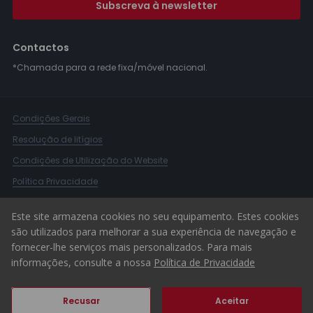
Subscreva à newsletter
Contactos
*Chamada para a rede fixa/móvel nacional.
Condições Gerais
Resolução de litígios
Condições de Utilização do Website
Política Privacidade
Livro Reclamações
Este site armazena cookies no seu equipamento. Estes cookies
Canal de Denúncias
são utilizados para melhorar a sua experiência de navegação e
fornecer-lhe serviços mais personalizados. Para mais
© 2026 ERA Portugal
informações, consulte a nossa
Política de Privacidade
Recusar
Aceitar