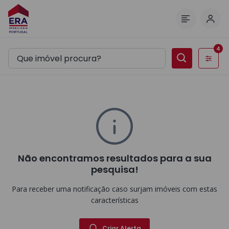
Inic
Menu
4
Filtros
Não encontramos resultados para a sua
pesquisa!
Para receber uma notificação caso surjam imóveis com estas
características
Criar Alerta