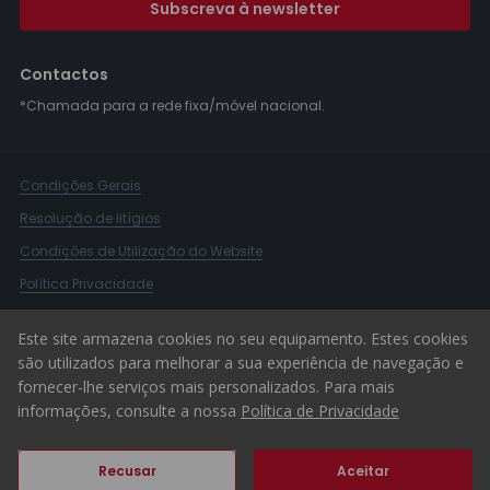
Subscreva à newsletter
Contactos
*Chamada para a rede fixa/móvel nacional.
Condições Gerais
Resolução de litígios
Condições de Utilização do Website
Política Privacidade
Livro Reclamações
Este site armazena cookies no seu equipamento. Estes cookies
Canal de Denúncias
são utilizados para melhorar a sua experiência de navegação e
fornecer-lhe serviços mais personalizados. Para mais
© 2026 ERA Portugal
informações, consulte a nossa
Política de Privacidade
Recusar
Aceitar