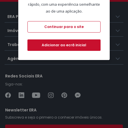
rápido, com uma experiência semelhante
ao de uma aplicação.
ERA Portugal
Continuar para o site
Imóveis
Trabalhar na ERA
Adicionar ao ecrã inicial
Agências ERA
Redes Sociais ERA
Siga-nos:
Newsletter ERA
Subscreva e seja o primeiro a conhecer imóveis únicos.