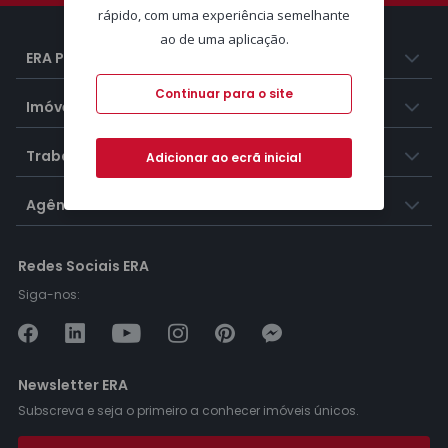
rápido, com uma experiência semelhante
ao de uma aplicação.
ERA Portugal
Continuar para o site
Imóveis
Trabalhar na ERA
Adicionar ao ecrã inicial
Agências ERA
Redes Sociais ERA
Siga-nos:
Newsletter ERA
Subscreva e seja o primeiro a conhecer imóveis únicos.