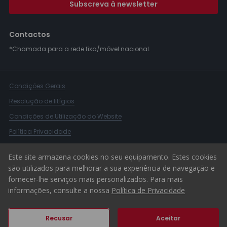
Subscreva à newsletter
Contactos
*Chamada para a rede fixa/móvel nacional.
Condições Gerais
Resolução de litígios
Condições de Utilização do Website
Política Privacidade
Livro Reclamações
Este site armazena cookies no seu equipamento. Estes cookies
Canal de Denúncias
são utilizados para melhorar a sua experiência de navegação e
fornecer-lhe serviços mais personalizados. Para mais
© 2026 ERA Portugal
informações, consulte a nossa
Política de Privacidade
Recusar
Aceitar