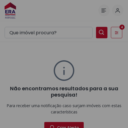
Inic
Menu
4
Filtros
Não encontramos resultados para a sua
pesquisa!
Para receber uma notificação caso surjam imóveis com estas
características
Criar Alerta