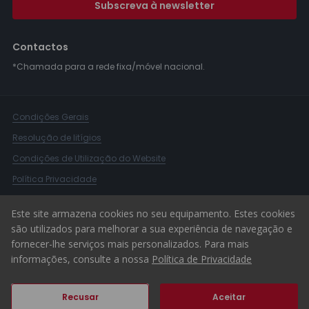
Subscreva à newsletter
Contactos
*Chamada para a rede fixa/móvel nacional.
Condições Gerais
Resolução de litígios
Condições de Utilização do Website
Política Privacidade
Livro Reclamações
Este site armazena cookies no seu equipamento. Estes cookies
Canal de Denúncias
são utilizados para melhorar a sua experiência de navegação e
fornecer-lhe serviços mais personalizados. Para mais
© 2026 ERA Portugal
informações, consulte a nossa
Política de Privacidade
Recusar
Aceitar