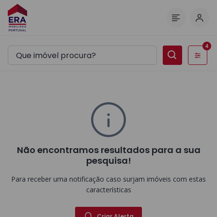
Inic
Menu
4
Filtros
Não encontramos resultados para a sua
pesquisa!
Para receber uma notificação caso surjam imóveis com estas
características
Criar Alerta