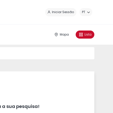
Fe
Iniciar Sessão
PT
Mapa
Lista
 a sua pesquisa!