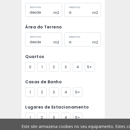
Mínimo
Máximo
m2
m2
Área do Terreno
Mínimo
Máximo
m2
m2
Quartos
0
1
2
3
4
5+
Casas de Banho
1
2
3
4
5+
Lugares de Estacionamento
1
2
3
4
5+
Este site armazena cookies no seu equipamento. Estes co