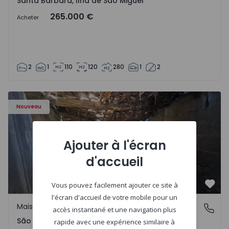
Santa Bárbara, Ilha de São Miguel
265.000 €
Acheter
2
1
110
120
280
1
2
Maison Vila Real, São Tomé do Castelo e Justes - 1575189 
Nouveau
Ajouter à l'écran
d'accueil
Vous pouvez facilement ajouter ce site à
Préf
l'écran d'accueil de votre mobile pour un
Maison Rurale
São Tomé do Castelo e Justes, Vila Real
accès instantané et une navigation plus
São Tomé do Castelo e Justes, Vila Real
rapide avec une expérience similaire à