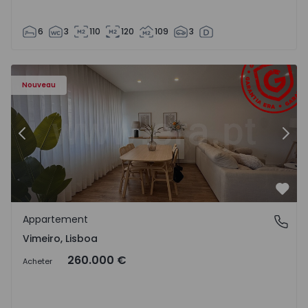
6
3
110
120
109
3
Appartement T1 Lourinhã, Vimeiro - 1575406 - 1
Ap
Nouveau
Précédent
Suiv
Préf
Appartement
Vimeiro, Lisboa
Vimeiro, Lisboa
260.000 €
Acheter