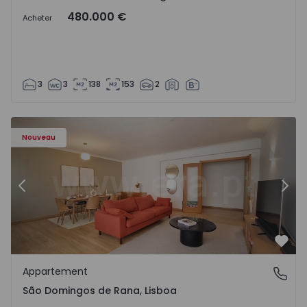
480.000 €
Acheter
3
3
138
153
2
57885 - 20
Appartement T4 Cascais, São Domingos de Rana - 1557885
Ap
Nouveau
Précédent
Suiv
Préf
Appartement
São Domingos de Rana, Lisboa
São Domingos de Rana, Lisboa