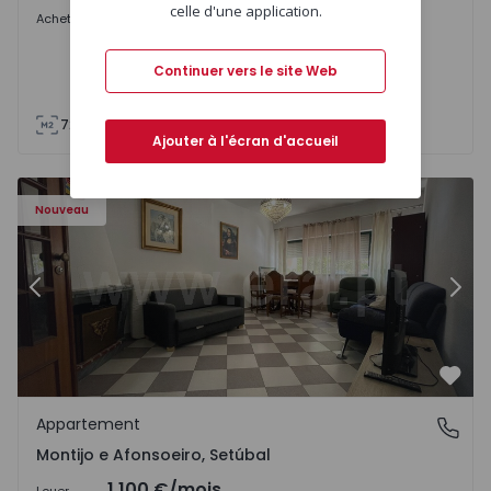
celle d'une application.
En consultation
Acheter
Continuer vers le site Web
72
85
Ajouter à l'écran d'accueil
603 - 1
Appartement T2 Montijo, Montijo e Afonsoeiro - 1575603 
Ap
Nouveau
Précédent
Suiv
Préf
Appartement
Montijo e Afonsoeiro, Setúbal
Montijo e Afonsoeiro, Setúbal
1.100 €
/mois