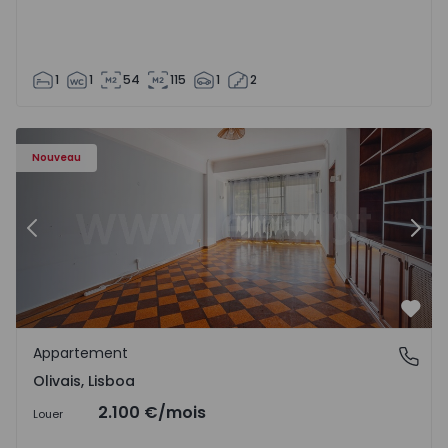
1
1
54
115
1
2
Appartement T5 Lisboa, Olivais - 1575717 - 6
Ap
Nouveau
Précédent
Suiv
Préf
Appartement
Olivais, Lisboa
Olivais, Lisboa
2.100 €
/mois
Louer