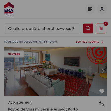
Comm
Menu
4
Filtres
Resultado de pesquisa
:
16173
imóveis
Les Plus Récents
riz e Argivai - 1574602 - 20
Appartement T3 Póvoa de Varzim, Póvoa de Varzim, Beiriz 
Ap
Nouveau
Précédent
Suiv
Préf
Appartement
Póvoa de Varzim, Beiriz e Argivai, Porto
Póvoa de Varzim, Beiriz e Argivai, Porto