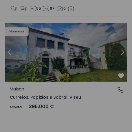
1
1
55
67
0
l - 1575650 - 17
Maison T7 Carregal do Sal, Currelos, Papízios e Sobral - 
Ma
Nouveau
Précédent
Suiv
Préf
Maison
Currelos, Papízios e Sobral, Viseu
Currelos, Papízios e Sobral, Viseu
395.000 €
Acheter