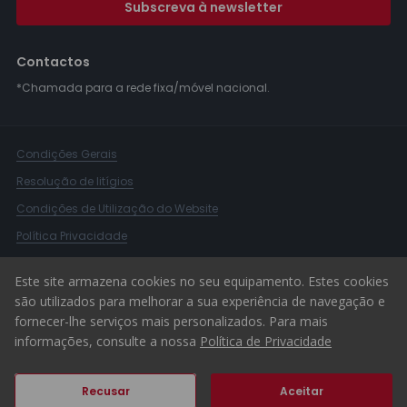
Subscreva à newsletter
Contactos
*Chamada para a rede fixa/móvel nacional.
Condições Gerais
Resolução de litígios
Condições de Utilização do Website
Política Privacidade
Livro Reclamações
Este site armazena cookies no seu equipamento. Estes cookies
Canal de Denúncias
são utilizados para melhorar a sua experiência de navegação e
fornecer-lhe serviços mais personalizados. Para mais
© 2026 ERA Portugal
informações, consulte a nossa
Política de Privacidade
Recusar
Aceitar