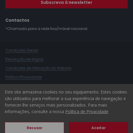
Subscreva à newsletter
Contactos
*Chamada para a rede fixa/móvel nacional.
Condições Gerais
Resolução de litígios
Condições de Utilização do Website
Política Privacidade
Livro Reclamações
Este site armazena cookies no seu equipamento. Estes cookies
Canal de Denúncias
são utilizados para melhorar a sua experiência de navegação e
fornecer-lhe serviços mais personalizados. Para mais
© 2026 ERA Portugal
informações, consulte a nossa
Política de Privacidade
Recusar
Aceitar