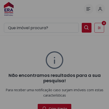
Inic
Menu
4
Filtros
Não encontramos resultados para a sua
pesquisa!
Para receber uma notificação caso surjam imóveis com estas
características
Criar Alerta