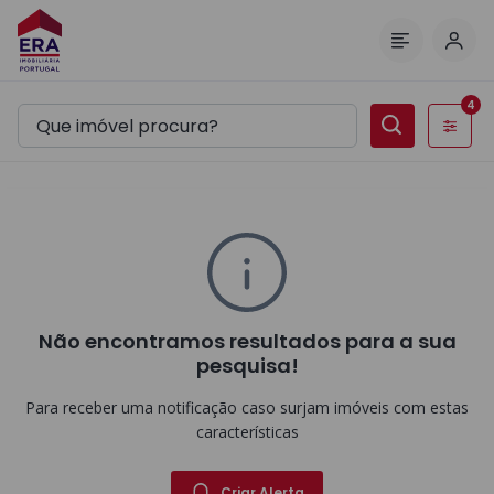
Inic
Menu
4
Filtros
Não encontramos resultados para a sua
pesquisa!
Para receber uma notificação caso surjam imóveis com estas
características
Criar Alerta