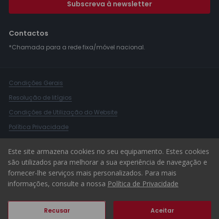
Subscreva à newsletter
Contactos
*Chamada para a rede fixa/móvel nacional.
Condições Gerais
Resolução de litígios
Condições de Utilização do Website
Política Privacidade
Livro Reclamações
Este site armazena cookies no seu equipamento. Estes cookies
Canal de Denúncias
são utilizados para melhorar a sua experiência de navegação e
fornecer-lhe serviços mais personalizados. Para mais
© 2026 ERA Portugal
informações, consulte a nossa
Política de Privacidade
Recusar
Aceitar