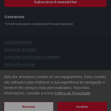
Subscreva à newsletter
Contactos
*Chamada para a rede fixa/móvel nacional.
Condições Gerais
Resolução de litígios
Condições de Utilização do Website
Política Privacidade
Livro Reclamações
Este site armazena cookies no seu equipamento. Estes cookies
Canal de Denúncias
são utilizados para melhorar a sua experiência de navegação e
fornecer-lhe serviços mais personalizados. Para mais
© 2026 ERA Portugal
informações, consulte a nossa
Política de Privacidade
Recusar
Aceitar