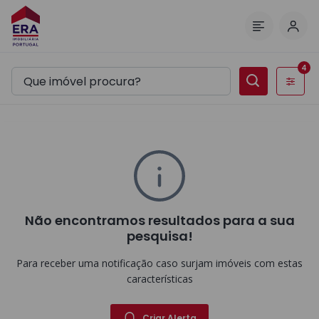
Inic
Menu
4
Filtros
Não encontramos resultados para a sua
pesquisa!
Para receber uma notificação caso surjam imóveis com estas
características
Criar Alerta