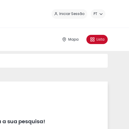
Fe
Iniciar Sessão
PT
Mapa
Lista
 a sua pesquisa!