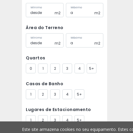
Mínimo
Máximo
m2
m2
Área do Terreno
Mínimo
Máximo
m2
m2
Quartos
0
1
2
3
4
5+
Casas de Banho
1
2
3
4
5+
Lugares de Estacionamento
1
2
3
4
5+
Este site armazena cookies no seu equipamento. Estes co