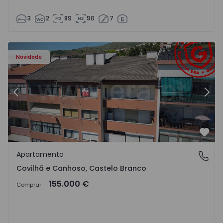
3
2
89
90
7
 - 18
Apartamento T2 Covilhã, Covilhã e Canhoso - 1497806 - 1
Ap
Novidade
Anterior
Segu
Favo
Apartamento
Covilhã e Canhoso, Castelo Branco
Covilhã e Canhoso, Castelo Branco
155.000 €
Comprar