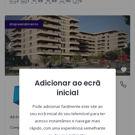
2
1
99
59
110
0
Fachada PLENO JARDIM - 3
Fa
Empreendimento
Anterior
Segu
Favo
Adicionar ao ecrã
PLENO JARDIM
Águas Santas, Porto
inicial
Águas Santas, Porto
Pode adicionar facilmente este site ao
seu ecrã inicial do seu telemóvel para ter
49 Frações disponíveis
acesso instantâneo e navegar mais
242.000 €
Comprar
desde
rápido, com uma experiência semelhante