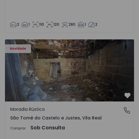
2
1
110
120
280
1
2
Moradia Vila Real, São Tomé do Castelo e Justes - 1575189
Novidade
Favo
Moradia Rústica
São Tomé do Castelo e Justes, Vila Real
São Tomé do Castelo e Justes, Vila Real
Sob Consulta
Comprar