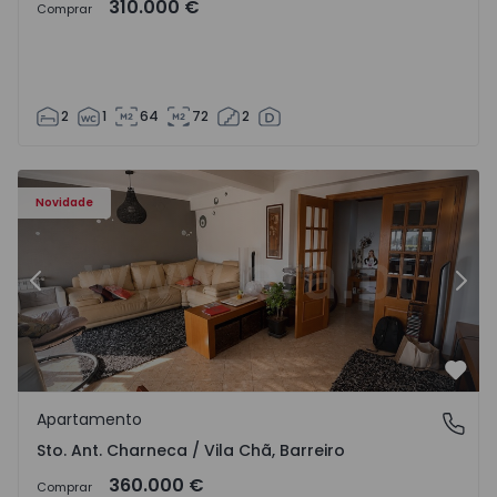
310.000 €
Comprar
2
1
64
72
2
ã - 1573477 - 14
Apartamento T3 Barreiro, Sto. Ant. Charneca / Vila Chã - 
Ap
Novidade
Anterior
Segu
Favo
Apartamento
Sto. Ant. Charneca / Vila Chã, Barreiro
Sto. Ant. Charneca / Vila Chã, Barreiro
360.000 €
Comprar